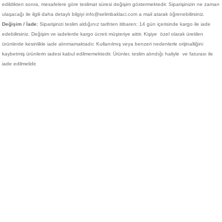
edildikten sonra, mesafelere göre teslimat süresi değişim göstermektedir. Siparişinizin ne zaman
ulaşacağı ile ilgili daha detaylı bilgiyi info@selimbaklaci.com a mail atarak öğrenebilirsiniz.
Değişim / İade
; Siparişinizi teslim aldığınız tarihten itibaren; 14 gün içerisinde kargo ile iade
edebilirsiniz. Değişim ve iadelerde kargo ücreti müşteriye aittir. Kişiye
özel olarak üretilen
ürünlerde kesinlikle iade alınmamaktadır. Kullanılmış veya benzeri nedenlerle orijinalliğini
kaybetmiş ürünlerin iadesi kabul edilmemektedir. Ürünler, teslim alındığı haliyle ve faturası ile
iade edilmelidir.