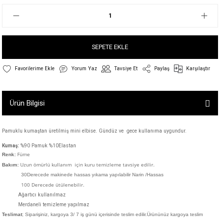
SEPETE EKLE
Yorum Yaz
Tavsiye Et
Paylaş
Karşılaştır
Ürün Bilgisi
Pamuklu kumaştan üretilmiş mini elbise. Gündüz ve gece kullanıma uygundur.
Kumaş:
%90 Pamuk %10Elastan
Füme
Renk:
Uzun ömürlü kullanım için kuru temizleme tavsiye edilir.
Bakım:
30Derecede makinede hassas yıkama yapılabilir Narin /Hassas
100 Derecede ütülenebilir.
Ağartıcı kullanılmaz
Merdaneli temizleme yapılmaz
Teslimat
; Siparişiniz,
kargoya 3/ 7 iş günü içerisinde teslim edilir.
Ürününüz kargoya teslim