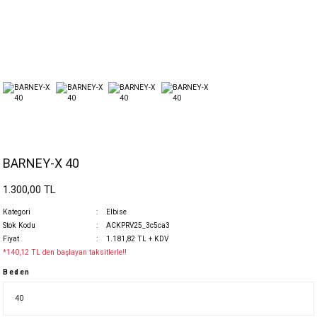
BARNEY-X 40
1.300,00 TL
Kategori
Elbise
Stok Kodu
ACKPRV25_3c5ca3
Fiyat
1.181,82 TL + KDV
*140,12 TL den başlayan taksitlerle!!
Beden