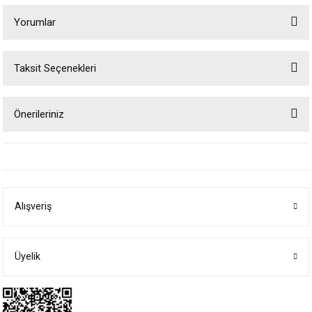
Yorumlar
Taksit Seçenekleri
Bu ürüne ilk yorumu siz yapın!
Önerileriniz
Yorum Yaz
Bu ürünün fiyat bilgisi, resim, ürün açıklamalarında ve diğer konularda
yetersiz gördüğünüz noktaları öneri formunu kullanarak tarafımıza
iletebilirsiniz.
Görüş ve önerileriniz için teşekkür ederiz.
Alışveriş
Ürün resmi kalitesiz, bozuk veya görüntülenemiyor.
Ürün açıklamasında eksik bilgiler bulunuyor.
Ürün bilgilerinde hatalar bulunuyor.
Üyelik
Ürün fiyatı diğer sitelerden daha pahalı.
Bu ürüne benzer farklı alternatifler olmalı.