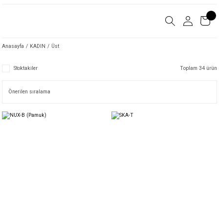
Anasayfa
KADIN
Üst
Stoktakiler
Toplam 34 ürün