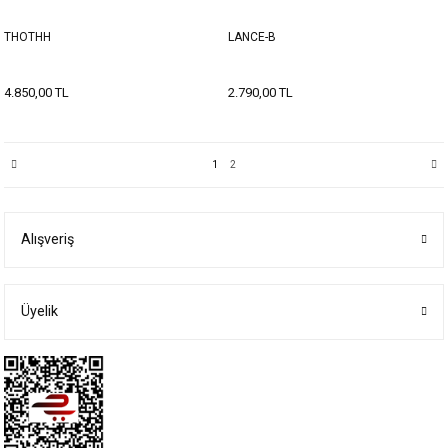
THOTHH
LANCE-B
4.850,00 TL
2.790,00 TL
1
2
Alışveriş
Üyelik