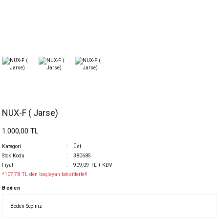
NUX-F ( Jarse)
1.000,00 TL
Kategori
Üst
Stok Kodu
380685
Fiyat
909,09 TL + KDV
*107,78 TL den başlayan taksitlerle!!
Beden