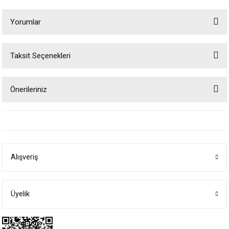
Yorumlar
Taksit Seçenekleri
Bu ürüne ilk yorumu siz yapın!
Önerileriniz
Yorum Yaz
Bu ürünün fiyat bilgisi, resim, ürün açıklamalarında ve diğer konularda
yetersiz gördüğünüz noktaları öneri formunu kullanarak tarafımıza
iletebilirsiniz.
Görüş ve önerileriniz için teşekkür ederiz.
Alışveriş
Ürün resmi kalitesiz, bozuk veya görüntülenemiyor.
Ürün açıklamasında eksik bilgiler bulunuyor.
Ürün bilgilerinde hatalar bulunuyor.
Üyelik
Ürün fiyatı diğer sitelerden daha pahalı.
Bu ürüne benzer farklı alternatifler olmalı.