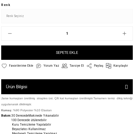
Renk
SEPETE EKLE
Yorum Yaz
Tavsiye Et
Paylaş
Karşılaştır
Ürün Bilgisi
Jarse kumaştan üretilmiş straples üst. Çift kat kumaştan üretilmiştir.Tamamen temiz dikiş tekniği
uygulanarak dikilmiştir.
Kumaş:
%90 Polyester %10 Elastan
Bakım:
30 DerecedeM
akinede Yıkanabilir
100 Derecede ütülenebilir
Kuru Temizleme Yapılabilir
Beyazlatıcı Kullanılmaz
Merdaneli Temizleme Yapılmaz