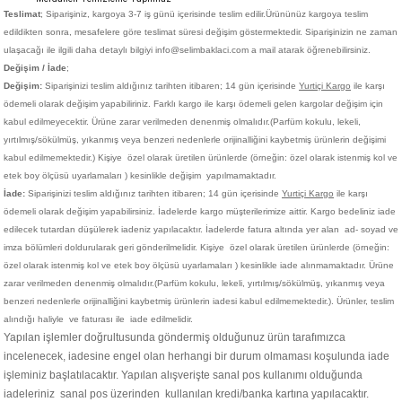
Teslimat
; Siparişiniz,
kargoya 3-7 iş günü içerisinde teslim edilir.
Ürününüz kargoya teslim
edildikten sonra, mesafelere göre teslimat süresi değişim göstermektedir. Siparişinizin ne zaman
ulaşacağı ile ilgili daha detaylı bilgiyi info@selimbaklaci.com a mail atarak öğrenebilirsiniz.
Değişim / İade
;
Değişim:
Siparişinizi teslim aldığınız tarihten itibaren; 14 gün içerisinde
Yurtiçi Kargo
ile karşı
ödemeli olarak değişim yapabiliriniz. Farklı kargo ile karşı ödemeli gelen kargolar değişim için
kabul edilmeyecektir. Ürüne zarar verilmeden denenmiş olmalıdır.(Parfüm kokulu, lekeli,
yırtılmış/sökülmüş, yıkanmış veya benzeri nedenlerle orijinalliğini kaybetmiş ürünlerin değişimi
kabul edilmemektedir.)
Kişiye
özel olarak üretilen ürünlerde (örneğin: özel olarak istenmiş kol ve
etek boy ölçüsü uyarlamaları ) kesinlikle değişim yapılmamaktadır.
İade:
Siparişinizi teslim aldığınız tarihten itibaren; 14 gün içerisinde
Yurtiçi Kargo
ile karşı
ödemeli olarak değişim yapabilirsiniz. İadelerde kargo müşterilerimize aittir. Kargo bedeliniz iade
edilecek tutardan düşülerek iadeniz yapılacaktır. İadelerde fatura altında yer alan ad- soyad ve
imza bölümleri doldurularak geri gönderilmelidir. Kişiye
özel olarak üretilen ürünlerde (örneğin:
özel olarak istenmiş kol ve etek boy ölçüsü uyarlamaları ) kesinlikle iade alınmamaktadır. Ürüne
zarar verilmeden denenmiş olmalıdır.(Parfüm kokulu, lekeli, yırtılmış/sökülmüş, yıkanmış veya
benzeri nedenlerle orijinalliğini kaybetmiş ürünlerin iadesi kabul edilmemektedir.). Ürünler, teslim
alındığı haliyle ve faturası ile iade edilmelidir.
Yapılan işlemler doğrultusunda göndermiş olduğunuz ürün tarafımızca
incelenecek, iadesine engel olan herhangi bir durum olmaması koşulunda iade
işleminiz başlatılacaktır. Yapılan alışverişte sanal pos kullanımı olduğunda
iadeleriniz sanal pos üzerinden kullanılan kredi/banka kartına yapılacaktır.