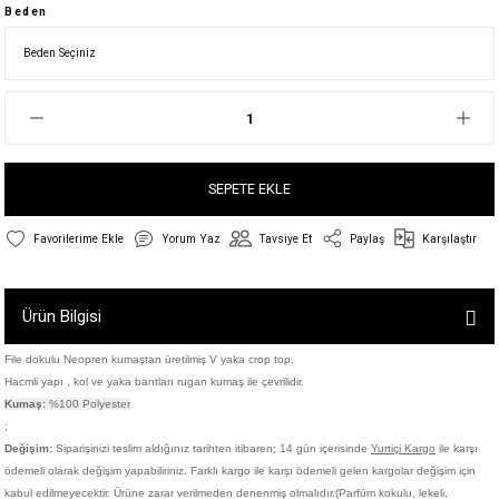
Beden
SEPETE EKLE
Yorum Yaz
Tavsiye Et
Paylaş
Karşılaştır
Ürün Bilgisi
File dokulu Neopren kumaştan üretilmiş V yaka crop top.
Hacmli yapı , kol ve yaka bantları rugan kumaş ile çevrilidir.
Kumaş:
%100 Polyester
;
Değişim:
Siparişinizi teslim aldığınız tarihten itibaren; 14 gün içerisinde
Yurtiçi Kargo
ile karşı
ödemeli olarak değişim yapabiliriniz. Farklı kargo ile karşı ödemeli gelen kargolar değişim için
kabul edilmeyecektir. Ürüne zarar verilmeden denenmiş olmalıdır.(Parfüm kokulu, lekeli,