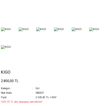
KIGO
2.800,00 TL
Kategori
Üst
Stok Kodu
380337
Fiyat
2.545,45 TL + KDV
*301,79 TL den başlayan taksitlerle!!