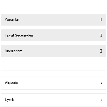
Yorumlar
Taksit Seçenekleri
Bu ürüne ilk yorumu siz yapın!
Önerileriniz
Yorum Yaz
Bu ürünün fiyat bilgisi, resim, ürün açıklamalarında ve diğer konularda
yetersiz gördüğünüz noktaları öneri formunu kullanarak tarafımıza
iletebilirsiniz.
Görüş ve önerileriniz için teşekkür ederiz.
Alışveriş
Ürün resmi kalitesiz, bozuk veya görüntülenemiyor.
Ürün açıklamasında eksik bilgiler bulunuyor.
Ürün bilgilerinde hatalar bulunuyor.
Üyelik
Ürün fiyatı diğer sitelerden daha pahalı.