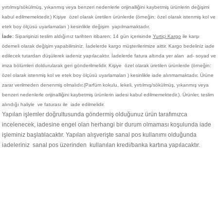
yırtılmış/sökülmüş, yıkanmış veya benzeri nedenlerle orijinalliğini kaybetmiş ürünlerin değişimi
kabul edilmemektedir.)
Kişiye
özel olarak üretilen ürünlerde (örneğin: özel olarak istenmiş kol ve
etek boy ölçüsü uyarlamaları ) kesinlikle değişim yapılmamaktadır.
İade:
Siparişinizi teslim aldığınız tarihten itibaren; 14 gün içerisinde
Yurtiçi Kargo
ile karşı
ödemeli olarak değişim yapabilirsiniz. İadelerde kargo müşterilerimize aittir. Kargo bedeliniz iade
edilecek tutardan düşülerek iadeniz yapılacaktır. İadelerde fatura altında yer alan ad- soyad ve
imza bölümleri doldurularak geri gönderilmelidir. Kişiye
özel olarak üretilen ürünlerde (örneğin:
özel olarak istenmiş kol ve etek boy ölçüsü uyarlamaları ) kesinlikle iade alınmamaktadır. Ürüne
zarar verilmeden denenmiş olmalıdır.(Parfüm kokulu, lekeli, yırtılmış/sökülmüş, yıkanmış veya
benzeri nedenlerle orijinalliğini kaybetmiş ürünlerin iadesi kabul edilmemektedir.). Ürünler, teslim
alındığı haliyle ve faturası ile iade edilmelidir.
Yapılan işlemler doğrultusunda göndermiş olduğunuz ürün tarafımızca
incelenecek, iadesine engel olan herhangi bir durum olmaması koşulunda iade
işleminiz başlatılacaktır. Yapılan alışverişte sanal pos kullanımı olduğunda
iadeleriniz sanal pos üzerinden kullanılan kredi/banka kartına yapılacaktır.