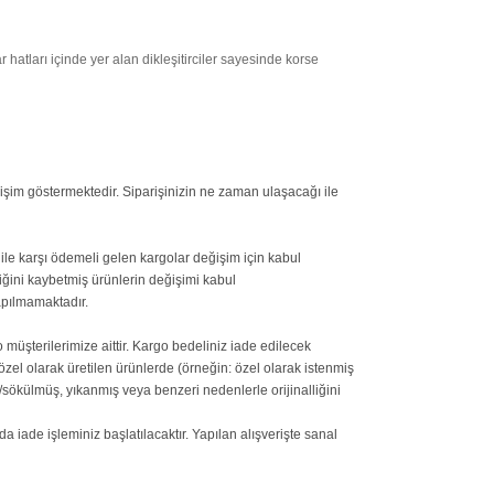
r hatları içinde yer alan dikleşitirciler sayesinde korse
işim göstermektedir. Siparişinizin ne zaman ulaşacağı ile
 ile karşı ödemeli gelen kargolar değişim için kabul
iğini kaybetmiş ürünlerin değişimi kabul
apılmamaktadır.
 müşterilerimize aittir. Kargo bedeliniz iade edilecek
özel olarak üretilen ürünlerde (örneğin: özel olarak istenmiş
/sökülmüş, yıkanmış veya benzeri nedenlerle orijinalliğini
ade işleminiz başlatılacaktır. Yapılan alışverişte sanal