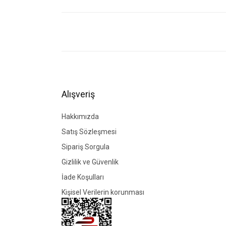
Bu ürünün fiyat bilgisi, resim, ürün açıklamalarında ve di
Görüş ve önerileriniz için teşekkür ederiz.
Ürün resmi kalitesiz, bozuk veya görüntülenemiyor.
Ürün açıklamasında eksik bilgiler bulunuyor.
Ürün bilgilerinde hatalar bulunuyor.
Alışveriş
Ürün fiyatı diğer sitelerden daha pahalı.
Bu ürüne benzer farklı alternatifler olmalı.
Hakkımızda
Satış Sözleşmesi
Sipariş Sorgula
Gizlilik ve Güvenlik
İade Koşulları
Kişisel Verilerin korunması