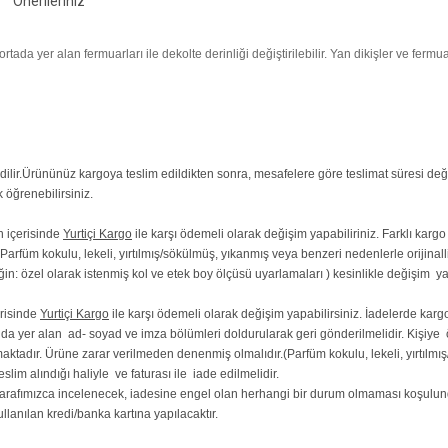
Önerileriniz
tada yer alan fermuarları ile dekolte derinliği değiştirilebilir. Yan dikişler ve fermua
ilir.
Ürününüz kargoya teslim edildikten sonra, mesafelere göre teslimat süresi değ
 öğrenebilirsiniz.
ün içerisinde
Yurtiçi Kargo
ile karşı ödemeli olarak değişim yapabiliriniz. Farklı kargo
arfüm kokulu, lekeli, yırtılmış/sökülmüş, yıkanmış veya benzeri nedenlerle orijinall
ğin: özel olarak istenmiş kol ve etek boy ölçüsü uyarlamaları ) kesinlikle değişim y
erisinde
Yurtiçi Kargo
ile karşı ödemeli olarak değişim yapabilirsiniz. İadelerde kargo
ında yer alan ad- soyad ve imza bölümleri doldurularak geri gönderilmelidir. Kişiye
aktadır. Ürüne zarar verilmeden denenmiş olmalıdır.(Parfüm kokulu, lekeli, yırtılmış
lim alındığı haliyle ve faturası ile iade edilmelidir.
afımızca incelenecek, iadesine engel olan herhangi bir durum olmaması koşulunda i
lanılan kredi/banka kartına yapılacaktır.