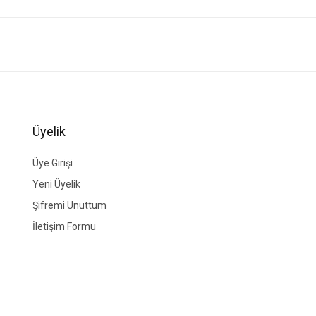
ğer konularda yetersiz gördüğünüz noktaları öneri formunu kullanarak tarafımıza i
Bu ürüne ilk yorumu siz yapın!
Yorum Yaz
Üyelik
Üye Girişi
Yeni Üyelik
Şifremi Unuttum
İletişim Formu
Gönder