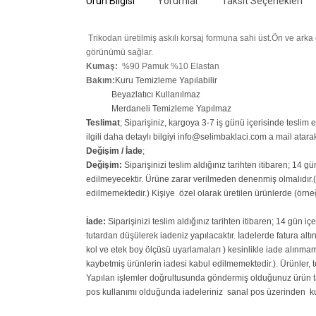
Ürün Bilgisi
Yorumlar
Taksit Seçenekleri
Trikodan üretilmiş askılı korsaj formuna sahi üst.Ön ve arka or
görünümü sağlar.
Kumaş:
%90 Pamuk %10 Elastan
Bakım:
Kuru Temizleme Yapılabilir
Beyazlatıcı Kullanılmaz
Merdaneli Temizleme Yapılmaz
Teslimat
; Siparişiniz,
kargoya 3-7 iş günü içerisinde teslim ed
ilgili daha detaylı bilgiyi info@selimbaklaci.com a mail atarak
Değişim / İade
;
Değişim:
Siparişinizi teslim aldığınız tarihten itibaren; 14 g
edilmeyecektir. Ürüne zarar verilmeden denenmiş olmalıdır.(P
edilmemektedir.)
Kişiye
özel olarak üretilen ürünlerde (örne
İade:
Siparişinizi teslim aldığınız tarihten itibaren; 14 gün iç
tutardan düşülerek iadeniz yapılacaktır. İadelerde fatura alt
kol ve etek boy ölçüsü uyarlamaları ) kesinlikle iade alınmam
kaybetmiş ürünlerin iadesi kabul edilmemektedir.). Ürünler, tes
Yapılan işlemler doğrultusunda göndermiş olduğunuz ürün tar
pos kullanımı olduğunda iadeleriniz sanal pos üzerinden kul