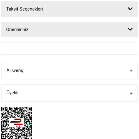
Taksit Seçenekleri
Bu ürüne ilk yorumu siz yapın!
Önerileriniz
Yorum Yaz
Bu ürünün fiyat bilgisi, resim, ürün açıklamalarında ve diğer konularda
yetersiz gördüğünüz noktaları öneri formunu kullanarak tarafımıza
iletebilirsiniz.
Görüş ve önerileriniz için teşekkür ederiz.
Alışveriş
Ürün resmi kalitesiz, bozuk veya görüntülenemiyor.
Ürün açıklamasında eksik bilgiler bulunuyor.
Ürün bilgilerinde hatalar bulunuyor.
Üyelik
Ürün fiyatı diğer sitelerden daha pahalı.
Bu ürüne benzer farklı alternatifler olmalı.