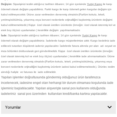
Değişim:
Siparişinizi teslim aldığınız tarihten itibaren; 14 gün içerisinde
Yurtiçi Kargo
ile karşı
ödemeli olarak değişim yapabiliriniz. Farklı kargo ile karşı ödemeli gelen kargolar değişim için
kabul edilmeyecektir. Ürüne zarar verilmeden denenmiş olmalıdır.(Parfüm kokulu, lekeli,
yırtılmış/sökülmüş, yıkanmış veya benzeri nedenlerle orijinalliğini kaybetmiş ürünlerin değişimi
kabul edilmemektedir.)
Kişiye
özel olarak üretilen ürünlerde (örneğin: özel olarak istenmiş kol ve
etek boy ölçüsü uyarlamaları ) kesinlikle değişim yapılmamaktadır.
İade:
Siparişinizi teslim aldığınız tarihten itibaren; 14 gün içerisinde
Yurtiçi Kargo
ile karşı
ödemeli olarak değişim yapabilirsiniz. İadelerde kargo müşterilerimize aittir. Kargo bedeliniz iade
edilecek tutardan düşülerek iadeniz yapılacaktır. İadelerde fatura altında yer alan ad- soyad ve
imza bölümleri doldurularak geri gönderilmelidir. Kişiye
özel olarak üretilen ürünlerde (örneğin:
özel olarak istenmiş kol ve etek boy ölçüsü uyarlamaları ) kesinlikle iade alınmamaktadır. Ürüne
zarar verilmeden denenmiş olmalıdır.(Parfüm kokulu, lekeli, yırtılmış/sökülmüş, yıkanmış veya
benzeri nedenlerle orijinalliğini kaybetmiş ürünlerin iadesi kabul edilmemektedir.). Ürünler, teslim
alındığı haliyle ve faturası ile iade edilmelidir.
Yapılan işlemler doğrultusunda göndermiş olduğunuz ürün tarafımızca
incelenecek, iadesine engel olan herhangi bir durum olmaması koşulunda iade
işleminiz başlatılacaktır. Yapılan alışverişte sanal pos kullanımı olduğunda
iadeleriniz sanal pos üzerinden kullanılan kredi/banka kartına yapılacaktır.
Yorumlar