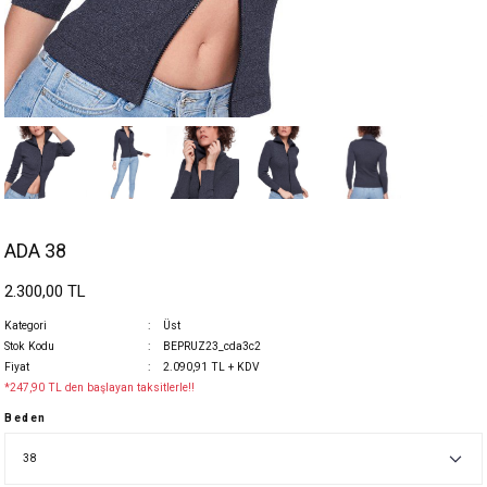
ADA 38
2.300,00 TL
Kategori
Üst
Stok Kodu
BEPRUZ23_cda3c2
Fiyat
2.090,91 TL + KDV
*247,90 TL den başlayan taksitlerle!!
Beden