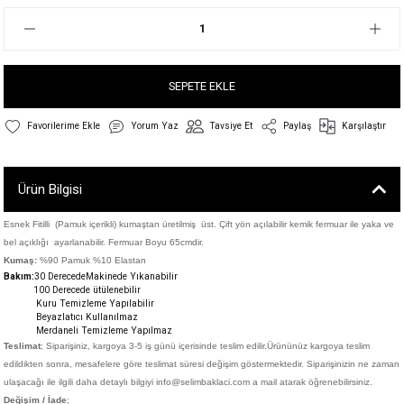
SEPETE EKLE
Yorum Yaz
Tavsiye Et
Paylaş
Karşılaştır
Ürün Bilgisi
Esnek Fitilli (Pamuk içerikli) kumaştan üretilmiş üst. Çift yön açılabilir kemik fermuar ile yaka ve
bel açıklığı ayarlanabilir. Fermuar Boyu 65cmdir.
Kumaş:
%90 Pamuk %10 Elastan
Bakım:
30 DerecedeM
akinede Yıkanabilir
100 Derecede ütülenebilir
Kuru Temizleme Yapılabilir
Beyazlatıcı Kullanılmaz
Merdaneli Temizleme Yapılmaz
Teslimat
; Siparişiniz,
kargoya 3-5 iş günü içerisinde teslim edilir.
Ürününüz kargoya teslim
edildikten sonra, mesafelere göre teslimat süresi değişim göstermektedir. Siparişinizin ne zaman
ulaşacağı ile ilgili daha detaylı bilgiyi info@selimbaklaci.com a mail atarak öğrenebilirsiniz.
Değişim / İade
;