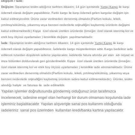
Değişim / İade
;
Değişim:
Siparişinizi teslim aldığınız tarihten itibaren; 14 gün içerisinde
Yurtiçi Kargo
ile karşı
ödemeli olarak değişim yapabiliriniz. Farklı kargo ile karşı ödemeli gelen kargolar değişim için
kabul edilmeyecektir. Ürüne zarar verilmeden denenmiş olmalıdır.(Parfüm kokulu, lekeli,
yırtılmış/sökülmüş, yıkanmış veya benzeri nedenlerle orijinalliğini kaybetmiş ürünlerin değişimi
kabul edilmemektedir.)
Kişiye
özel olarak üretilen ürünlerde (örneğin: özel olarak istenmiş kol ve
etek boy ölçüsü uyarlamaları ) kesinlikle değişim yapılmamaktadır.
İade:
Siparişinizi teslim aldığınız tarihten itibaren; 14 gün içerisinde
Yurtiçi Kargo
ile karşı
ödemeli olarak değişim yapabilirsiniz. İadelerde kargo müşterilerimize aittir. Kargo bedeliniz iade
edilecek tutardan düşülerek iadeniz yapılacaktır. İadelerde fatura altında yer alan ad- soyad ve
imza bölümleri doldurularak geri gönderilmelidir. Kişiye
özel olarak üretilen ürünlerde (örneğin:
özel olarak istenmiş kol ve etek boy ölçüsü uyarlamaları ) kesinlikle iade alınmamaktadır. Ürüne
zarar verilmeden denenmiş olmalıdır.(Parfüm kokulu, lekeli, yırtılmış/sökülmüş, yıkanmış veya
benzeri nedenlerle orijinalliğini kaybetmiş ürünlerin iadesi kabul edilmemektedir.). Ürünler, teslim
alındığı haliyle ve faturası ile iade edilmelidir.
Yapılan işlemler doğrultusunda göndermiş olduğunuz ürün tarafımızca
incelenecek, iadesine engel olan herhangi bir durum olmaması koşulunda iade
işleminiz başlatılacaktır. Yapılan alışverişte sanal pos kullanımı olduğunda
iadeleriniz sanal pos üzerinden kullanılan kredi/banka kartına yapılacaktır.