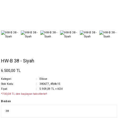
HW-B 38 - Siyah
6.500,00 TL
Kategori
Elbise
Stok Kodu
380677_4fb8c15
Fiyat
5.909,09 TL + KDV
*700,58 TL den başlayan taksitlerle!!
Beden