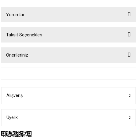
Yorumlar
Taksit Seçenekleri
Bu ürüne ilk yorumu siz yapın!
Önerileriniz
Yorum Yaz
Bu ürünün fiyat bilgisi, resim, ürün açıklamalarında ve diğer konularda
yetersiz gördüğünüz noktaları öneri formunu kullanarak tarafımıza
iletebilirsiniz.
Görüş ve önerileriniz için teşekkür ederiz.
Alışveriş
Ürün resmi kalitesiz, bozuk veya görüntülenemiyor.
Ürün açıklamasında eksik bilgiler bulunuyor.
Ürün bilgilerinde hatalar bulunuyor.
Üyelik
Ürün fiyatı diğer sitelerden daha pahalı.
Bu ürüne benzer farklı alternatifler olmalı.