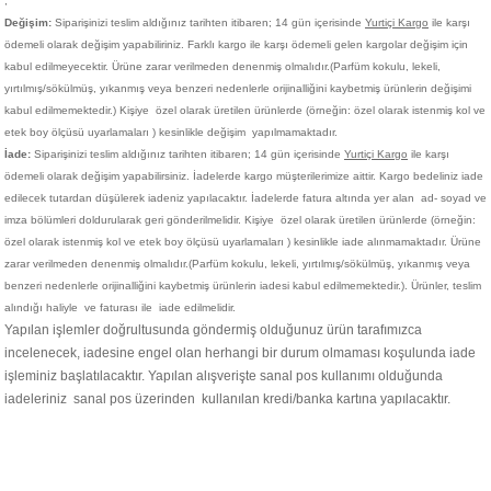
;
Değişim:
Siparişinizi teslim aldığınız tarihten itibaren; 14 gün içerisinde
Yurtiçi Kargo
ile karşı
ödemeli olarak değişim yapabiliriniz. Farklı kargo ile karşı ödemeli gelen kargolar değişim için
kabul edilmeyecektir. Ürüne zarar verilmeden denenmiş olmalıdır.(Parfüm kokulu, lekeli,
yırtılmış/sökülmüş, yıkanmış veya benzeri nedenlerle orijinalliğini kaybetmiş ürünlerin değişimi
kabul edilmemektedir.)
Kişiye
özel olarak üretilen ürünlerde (örneğin: özel olarak istenmiş kol ve
etek boy ölçüsü uyarlamaları ) kesinlikle değişim yapılmamaktadır.
İade:
Siparişinizi teslim aldığınız tarihten itibaren; 14 gün içerisinde
Yurtiçi Kargo
ile karşı
ödemeli olarak değişim yapabilirsiniz. İadelerde kargo müşterilerimize aittir. Kargo bedeliniz iade
edilecek tutardan düşülerek iadeniz yapılacaktır. İadelerde fatura altında yer alan ad- soyad ve
imza bölümleri doldurularak geri gönderilmelidir. Kişiye
özel olarak üretilen ürünlerde (örneğin:
özel olarak istenmiş kol ve etek boy ölçüsü uyarlamaları ) kesinlikle iade alınmamaktadır. Ürüne
zarar verilmeden denenmiş olmalıdır.(Parfüm kokulu, lekeli, yırtılmış/sökülmüş, yıkanmış veya
benzeri nedenlerle orijinalliğini kaybetmiş ürünlerin iadesi kabul edilmemektedir.). Ürünler, teslim
alındığı haliyle ve faturası ile iade edilmelidir.
Yapılan işlemler doğrultusunda göndermiş olduğunuz ürün tarafımızca
incelenecek, iadesine engel olan herhangi bir durum olmaması koşulunda iade
işleminiz başlatılacaktır. Yapılan alışverişte sanal pos kullanımı olduğunda
iadeleriniz sanal pos üzerinden kullanılan kredi/banka kartına yapılacaktır.