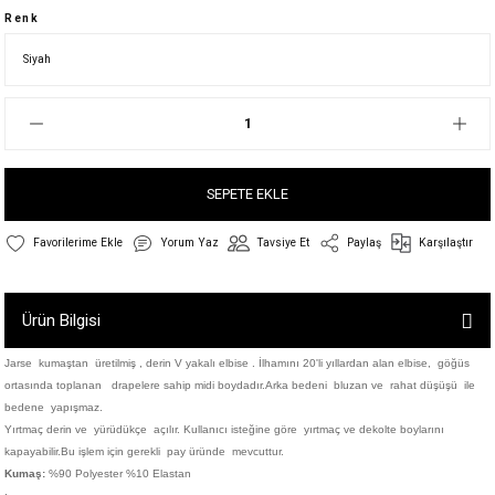
Renk
SEPETE EKLE
Yorum Yaz
Tavsiye Et
Paylaş
Karşılaştır
Ürün Bilgisi
Jarse kumaştan üretilmiş , derin V yakalı elbise . İlhamını 20'li yıllardan alan elbise,
göğüs
ortasında toplanan drapelere sahip midi boydadır.Arka bedeni bluzan ve rahat düşüşü ile
bedene yapışmaz.
Yırtmaç derin ve yürüdükçe açılır. Kullanıcı isteğine göre yırtmaç ve dekolte boylarını
kapayabilir.Bu işlem için gerekli pay üründe mevcuttur.
Kumaş:
%90 Polyester %10 Elastan