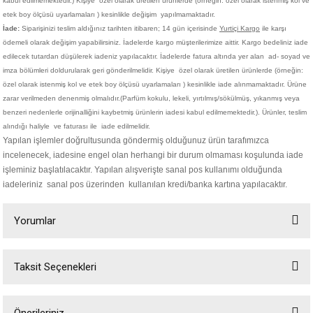
kabul edilmemektedir.)
Kişiye
özel olarak üretilen ürünlerde (örneğin: özel olarak istenmiş kol ve
etek boy ölçüsü uyarlamaları ) kesinlikle değişim yapılmamaktadır.
İade:
Siparişinizi teslim aldığınız tarihten itibaren; 14 gün içerisinde
Yurtiçi Kargo
ile karşı
ödemeli olarak değişim yapabilirsiniz. İadelerde kargo müşterilerimize aittir. Kargo bedeliniz iade
edilecek tutardan düşülerek iadeniz yapılacaktır. İadelerde fatura altında yer alan ad- soyad ve
imza bölümleri doldurularak geri gönderilmelidir. Kişiye
özel olarak üretilen ürünlerde (örneğin:
özel olarak istenmiş kol ve etek boy ölçüsü uyarlamaları ) kesinlikle iade alınmamaktadır. Ürüne
zarar verilmeden denenmiş olmalıdır.(Parfüm kokulu, lekeli, yırtılmış/sökülmüş, yıkanmış veya
benzeri nedenlerle orijinalliğini kaybetmiş ürünlerin iadesi kabul edilmemektedir.). Ürünler, teslim
alındığı haliyle ve faturası ile iade edilmelidir.
Yapılan işlemler doğrultusunda göndermiş olduğunuz ürün tarafımızca
incelenecek, iadesine engel olan herhangi bir durum olmaması koşulunda iade
işleminiz başlatılacaktır. Yapılan alışverişte sanal pos kullanımı olduğunda
iadeleriniz sanal pos üzerinden kullanılan kredi/banka kartına yapılacaktır.
Yorumlar
Taksit Seçenekleri
Bu ürüne ilk yorumu siz yapın!
Önerileriniz
Yorum Yaz