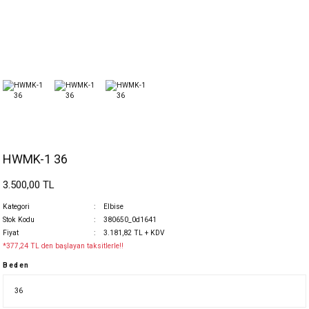
HWMK-1 36
3.500,00 TL
Kategori
Elbise
Stok Kodu
380650_0d1641
Fiyat
3.181,82 TL + KDV
*377,24 TL den başlayan taksitlerle!!
Beden