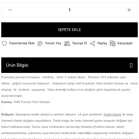
SEPETE EKLE
Yorum Yaz
Tavsiye Et
Paylaş
Karşılaştır
Ürün Bilgisi
Pamuklu( penye) kumaştan üretilmiş , derin V yakalı elbise . İlhamını 20'li yıllardan alan
elbise,
göğüs ortasında toplanan drapelere sahip midi boydadır. Arka bedeni bluzan ve rahat
düşüşü ile bedene yapışmaz. Yaka derinliği kullanıcının isteğine göre kapatılacak payda
düzenlenmiştir.
Kumaş:
%90 Pamuk %10 Elastan
;
Değişim:
Siparişinizi teslim aldığınız tarihten itibaren; 14 gün içerisinde
Yurtiçi Kargo
ile karşı
ödemeli olarak değişim yapabiliriniz. Farklı kargo ile karşı ödemeli gelen kargolar değişim için
kabul edilmeyecektir. Ürüne zarar verilmeden denenmiş olmalıdır.(Parfüm kokulu, lekeli,
yırtılmış/sökülmüş, yıkanmış veya benzeri nedenlerle orijinalliğini kaybetmiş ürünlerin değişimi