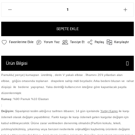
SEPETE EKLE
Yorum Yaz
Tavsiye Et
Paylaş
Karşılaştır
Ürün Bilgisi
Pamuklu( penye) kumaştan üretilmiş , derin V yakalı elbise . İlhamını 20'li yıllardan alan
elbise,
göğüs ortasında toplanan drapelere sahip midi boydadır. Arka bedeni bluzan ve rahat
düşüşü ile bedene yapışmaz. Yaka derinliği kullanıcının isteğine göre kapatılacak payda
düzenlenmiştir.
Kumaş:
%90 Pamuk %10 Elastan
;
Değişim:
Siparişinizi teslim aldığınız tarihten itibaren; 14 gün içerisinde
Yurtiçi Kargo
ile karşı
ödemeli olarak değişim yapabiliriniz. Farklı kargo ile karşı ödemeli gelen kargolar değişim için
kabul edilmeyecektir. Ürüne zarar verilmeden denenmiş olmalıdır.(Parfüm kokulu, lekeli,
yırtılmış/sökülmüş, yıkanmış veya benzeri nedenlerle orijinalliğini kaybetmiş ürünlerin değişimi