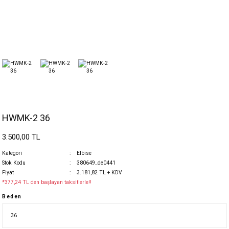
HWMK-2 36
3.500,00 TL
Kategori
Elbise
Stok Kodu
380649_de0441
Fiyat
3.181,82 TL + KDV
*377,24 TL den başlayan taksitlerle!!
Beden