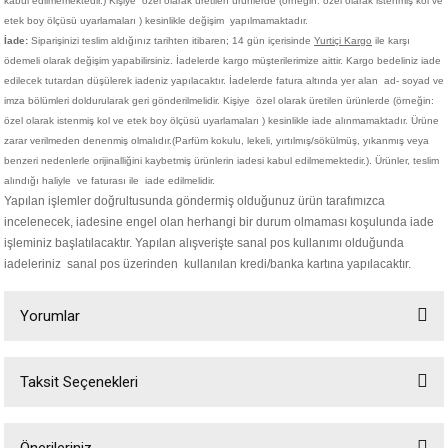
kabul edilmemektedir.)
Kişiye
özel olarak üretilen ürünlerde (örneğin: özel olarak istenmiş kol ve
etek boy ölçüsü uyarlamaları ) kesinlikle değişim yapılmamaktadır.
İade:
Siparişinizi teslim aldığınız tarihten itibaren; 14 gün içerisinde
Yurtiçi Kargo
ile karşı
ödemeli olarak değişim yapabilirsiniz. İadelerde kargo müşterilerimize aittir. Kargo bedeliniz iade
edilecek tutardan düşülerek iadeniz yapılacaktır. İadelerde fatura altında yer alan ad- soyad ve
imza bölümleri doldurularak geri gönderilmelidir. Kişiye
özel olarak üretilen ürünlerde (örneğin:
özel olarak istenmiş kol ve etek boy ölçüsü uyarlamaları ) kesinlikle iade alınmamaktadır. Ürüne
zarar verilmeden denenmiş olmalıdır.(Parfüm kokulu, lekeli, yırtılmış/sökülmüş, yıkanmış veya
benzeri nedenlerle orijinalliğini kaybetmiş ürünlerin iadesi kabul edilmemektedir.). Ürünler, teslim
alındığı haliyle ve faturası ile iade edilmelidir.
Yapılan işlemler doğrultusunda göndermiş olduğunuz ürün tarafımızca
incelenecek, iadesine engel olan herhangi bir durum olmaması koşulunda iade
işleminiz başlatılacaktır. Yapılan alışverişte sanal pos kullanımı olduğunda
iadeleriniz sanal pos üzerinden kullanılan kredi/banka kartına yapılacaktır.
Yorumlar
Taksit Seçenekleri
Bu ürüne ilk yorumu siz yapın!
Önerileriniz
Yorum Yaz