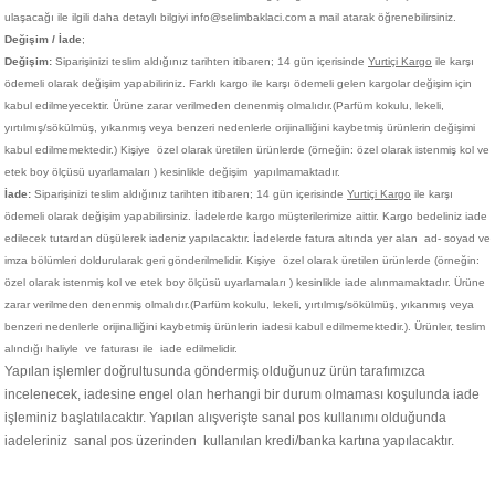
ulaşacağı ile ilgili daha detaylı bilgiyi info@selimbaklaci.com a mail atarak öğrenebilirsiniz.
Değişim / İade
;
Değişim:
Siparişinizi teslim aldığınız tarihten itibaren; 14 gün içerisinde
Yurtiçi Kargo
ile karşı
ödemeli olarak değişim yapabiliriniz. Farklı kargo ile karşı ödemeli gelen kargolar değişim için
kabul edilmeyecektir. Ürüne zarar verilmeden denenmiş olmalıdır.(Parfüm kokulu, lekeli,
yırtılmış/sökülmüş, yıkanmış veya benzeri nedenlerle orijinalliğini kaybetmiş ürünlerin değişimi
kabul edilmemektedir.)
Kişiye
özel olarak üretilen ürünlerde (örneğin: özel olarak istenmiş kol ve
etek boy ölçüsü uyarlamaları ) kesinlikle değişim yapılmamaktadır.
İade:
Siparişinizi teslim aldığınız tarihten itibaren; 14 gün içerisinde
Yurtiçi Kargo
ile karşı
ödemeli olarak değişim yapabilirsiniz. İadelerde kargo müşterilerimize aittir. Kargo bedeliniz iade
edilecek tutardan düşülerek iadeniz yapılacaktır. İadelerde fatura altında yer alan ad- soyad ve
imza bölümleri doldurularak geri gönderilmelidir. Kişiye
özel olarak üretilen ürünlerde (örneğin:
özel olarak istenmiş kol ve etek boy ölçüsü uyarlamaları ) kesinlikle iade alınmamaktadır. Ürüne
zarar verilmeden denenmiş olmalıdır.(Parfüm kokulu, lekeli, yırtılmış/sökülmüş, yıkanmış veya
benzeri nedenlerle orijinalliğini kaybetmiş ürünlerin iadesi kabul edilmemektedir.). Ürünler, teslim
alındığı haliyle ve faturası ile iade edilmelidir.
Yapılan işlemler doğrultusunda göndermiş olduğunuz ürün tarafımızca
incelenecek, iadesine engel olan herhangi bir durum olmaması koşulunda iade
işleminiz başlatılacaktır. Yapılan alışverişte sanal pos kullanımı olduğunda
iadeleriniz sanal pos üzerinden kullanılan kredi/banka kartına yapılacaktır.