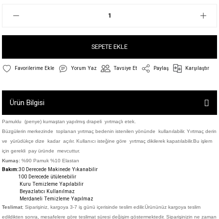
SEPETE EKLE
Yorum Yaz
Tavsiye Et
Paylaş
Karşılaştır
Ürün Bilgisi
Pamuklu (penye) kumaştan yapılmış drapeli yırtmaçlı etek.
Büzgülerin merkezinde toplanan yırtmaç bedenin istenilen yönünde kullanılabilir. Yırtmaç derin
ve yürüdükçe dize kadar açılır. Kullanıcı isteğine göre yırtmaç dikilerek kapatılabilir.Bu işlem
için gerekli pay üründe mevcuttur.
Kumaş:
%90 Pamuk %10 Elastan
Bakım:
30 Derecede M
akinede Yıkanabilir
100 Derecede ütülenebilir
Kuru Temizleme Yapılabilir
Beyazlatıcı Kullanılmaz
Merdaneli Temizleme Yapılmaz
Teslimat
; Siparişiniz,
kargoya 3-7 iş günü içerisinde teslim edilir.
Ürününüz kargoya teslim
edildikten sonra, mesafelere göre teslimat süresi değişim göstermektedir. Siparişinizin ne zaman