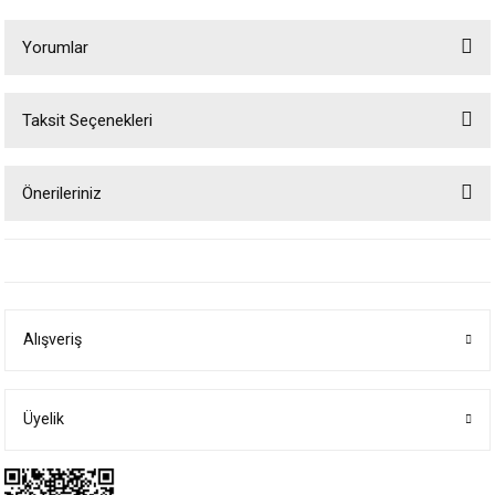
Yorumlar
Taksit Seçenekleri
Bu ürüne ilk yorumu siz yapın!
Önerileriniz
Yorum Yaz
Bu ürünün fiyat bilgisi, resim, ürün açıklamalarında ve diğer konularda
yetersiz gördüğünüz noktaları öneri formunu kullanarak tarafımıza
iletebilirsiniz.
Görüş ve önerileriniz için teşekkür ederiz.
Alışveriş
Ürün resmi kalitesiz, bozuk veya görüntülenemiyor.
Ürün açıklamasında eksik bilgiler bulunuyor.
Ürün bilgilerinde hatalar bulunuyor.
Üyelik
Ürün fiyatı diğer sitelerden daha pahalı.
Bu ürüne benzer farklı alternatifler olmalı.