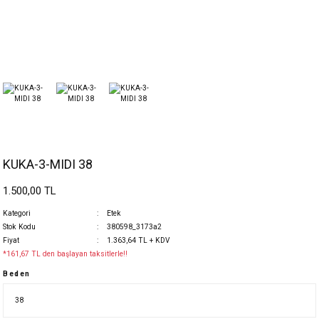
KUKA-3-MIDI 38
1.500,00 TL
Kategori
Etek
Stok Kodu
380598_3173a2
Fiyat
1.363,64 TL + KDV
*161,67 TL den başlayan taksitlerle!!
Beden