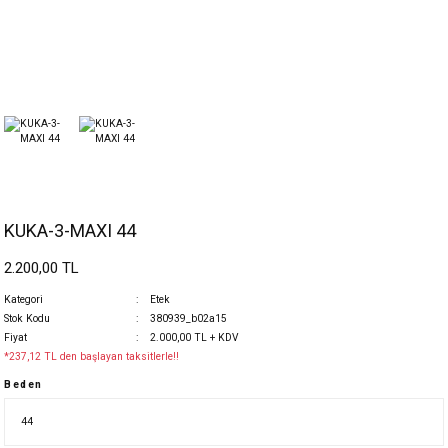
KUKA-3-MAXI 44
2.200,00 TL
Kategori
Etek
Stok Kodu
380939_b02a15
Fiyat
2.000,00 TL + KDV
*237,12 TL den başlayan taksitlerle!!
Beden