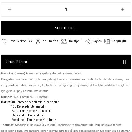
SEPETE EKLE
Yorum Yaz
Tavsiye Et
Paylaş
Karşılaştır
Ürün Bilgisi
Pamuklu (penye) kumaştan yapılmış drapeli yırtmaçlı etek.
Büzgülerin merkezinde toplanan yırtmaç bedenin istenilen yönünde kullanılabilir. Yırtmaç derin
ve yürüdükçe dize kadar açılır. Kullanıcı isteğine göre yırtmaç dikilerek kapatılabilir.Bu işlem
için gerekli pay üründe mevcuttur.
Kumaş:
%90 Pamuk %10 Elastan
Bakım:
30 Derecede M
akinede Yıkanabilir
100 Derecede ütülenebilir
Kuru Temizleme Yapılabilir
Beyazlatıcı Kullanılmaz
Merdaneli Temizleme Yapılmaz
Teslimat
; Siparişiniz,
kargoya 3-7 iş günü içerisinde teslim edilir.
Ürününüz kargoya teslim
edildikten sonra, mesafelere göre teslimat süresi değişim göstermektedir. Siparişinizin ne zaman