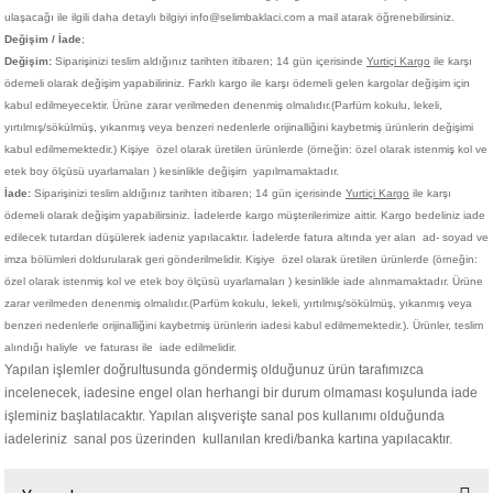
ulaşacağı ile ilgili daha detaylı bilgiyi info@selimbaklaci.com a mail atarak öğrenebilirsiniz.
Değişim / İade
;
Değişim:
Siparişinizi teslim aldığınız tarihten itibaren; 14 gün içerisinde
Yurtiçi Kargo
ile karşı
ödemeli olarak değişim yapabiliriniz. Farklı kargo ile karşı ödemeli gelen kargolar değişim için
kabul edilmeyecektir. Ürüne zarar verilmeden denenmiş olmalıdır.(Parfüm kokulu, lekeli,
yırtılmış/sökülmüş, yıkanmış veya benzeri nedenlerle orijinalliğini kaybetmiş ürünlerin değişimi
kabul edilmemektedir.)
Kişiye
özel olarak üretilen ürünlerde (örneğin: özel olarak istenmiş kol ve
etek boy ölçüsü uyarlamaları ) kesinlikle değişim yapılmamaktadır.
İade:
Siparişinizi teslim aldığınız tarihten itibaren; 14 gün içerisinde
Yurtiçi Kargo
ile karşı
ödemeli olarak değişim yapabilirsiniz. İadelerde kargo müşterilerimize aittir. Kargo bedeliniz iade
edilecek tutardan düşülerek iadeniz yapılacaktır. İadelerde fatura altında yer alan ad- soyad ve
imza bölümleri doldurularak geri gönderilmelidir. Kişiye
özel olarak üretilen ürünlerde (örneğin:
özel olarak istenmiş kol ve etek boy ölçüsü uyarlamaları ) kesinlikle iade alınmamaktadır. Ürüne
zarar verilmeden denenmiş olmalıdır.(Parfüm kokulu, lekeli, yırtılmış/sökülmüş, yıkanmış veya
benzeri nedenlerle orijinalliğini kaybetmiş ürünlerin iadesi kabul edilmemektedir.). Ürünler, teslim
alındığı haliyle ve faturası ile iade edilmelidir.
Yapılan işlemler doğrultusunda göndermiş olduğunuz ürün tarafımızca
incelenecek, iadesine engel olan herhangi bir durum olmaması koşulunda iade
işleminiz başlatılacaktır. Yapılan alışverişte sanal pos kullanımı olduğunda
iadeleriniz sanal pos üzerinden kullanılan kredi/banka kartına yapılacaktır.