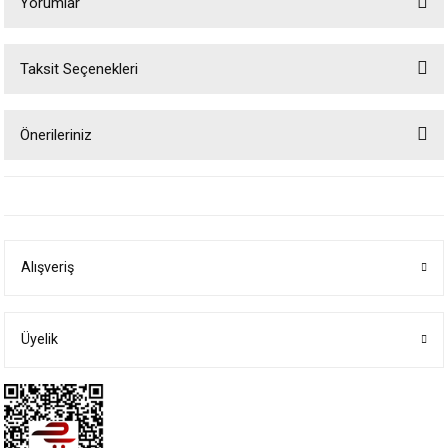
Yorumlar
Taksit Seçenekleri
Bu ürüne ilk yorumu siz yapın!
Önerileriniz
Yorum Yaz
Bu ürünün fiyat bilgisi, resim, ürün açıklamalarında ve diğer konularda
yetersiz gördüğünüz noktaları öneri formunu kullanarak tarafımıza
iletebilirsiniz.
Görüş ve önerileriniz için teşekkür ederiz.
Alışveriş
Ürün resmi kalitesiz, bozuk veya görüntülenemiyor.
Ürün açıklamasında eksik bilgiler bulunuyor.
Ürün bilgilerinde hatalar bulunuyor.
Üyelik
Ürün fiyatı diğer sitelerden daha pahalı.
Bu ürüne benzer farklı alternatifler olmalı.