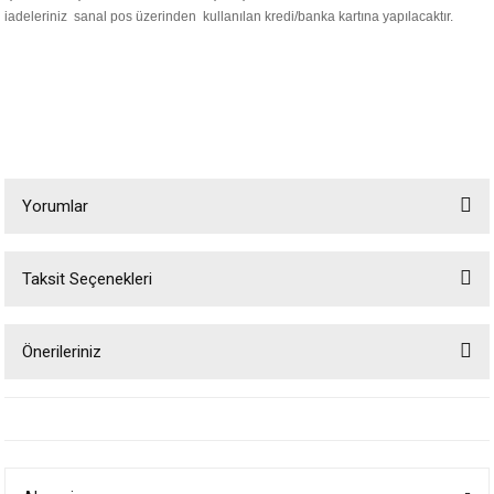
iadeleriniz sanal pos üzerinden kullanılan kredi/banka kartına yapılacaktır.
Yorumlar
Taksit Seçenekleri
Bu ürüne ilk yorumu siz yapın!
Önerileriniz
Yorum Yaz
Bu ürünün fiyat bilgisi, resim, ürün açıklamalarında ve diğer konularda
yetersiz gördüğünüz noktaları öneri formunu kullanarak tarafımıza
iletebilirsiniz.
Görüş ve önerileriniz için teşekkür ederiz.