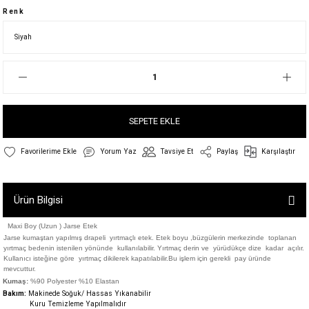
Renk
SEPETE EKLE
Yorum Yaz
Tavsiye Et
Paylaş
Karşılaştır
Ürün Bilgisi
Maxi Boy (Uzun ) Jarse Etek
Jarse kumaştan
yapılmış drapeli yırtmaçlı etek. Etek boyu ,b
üzgülerin merkezinde toplanan
yırtmaç bedenin istenilen yönünde kullanılabilir. Yırtmaç derin ve yürüdükçe dize kadar açılır.
Kullanıcı isteğine göre yırtmaç dikilerek kapatılabilir.Bu işlem için gerekli pay üründe
mevcuttur.
Kumaş:
%90 Polyester %10 Elastan
Bakım:
Makinede Soğuk/ Hassas Yıkanabilir
Kuru Temizleme Yapılmalıdır