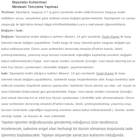
Beyazlatıcı Kullanılmaz
Merdaneli Temizleme Yapılmaz
Teslimat
; Siparişiniz,
kargoya 3-7 iş günü içerisinde teslim edilir.
Ürününüz kargoya teslim
edildikten sonra, mesafelere göre teslimat süresi değişim göstermektedir. Siparişinizin ne zaman
ulaşacağı ile ilgili daha detaylı bilgiyi info@selimbaklaci.com a mail atarak öğrenebilirsiniz.
Değişim / İade
;
Değişim:
Siparişinizi teslim aldığınız tarihten itibaren; 14 gün içerisinde
Yurtiçi Kargo
ile karşı
ödemeli olarak değişim yapabiliriniz. Farklı kargo ile karşı ödemeli gelen kargolar değişim için
kabul edilmeyecektir. Ürüne zarar verilmeden denenmiş olmalıdır.(Parfüm kokulu, lekeli,
yırtılmış/sökülmüş, yıkanmış veya benzeri nedenlerle orijinalliğini kaybetmiş ürünlerin değişimi
kabul edilmemektedir.)
Kişiye
özel olarak üretilen ürünlerde (örneğin: özel olarak istenmiş kol ve
etek boy ölçüsü uyarlamaları ) kesinlikle değişim yapılmamaktadır.
İade:
Siparişinizi teslim aldığınız tarihten itibaren; 14 gün içerisinde
Yurtiçi Kargo
ile karşı
ödemeli olarak değişim yapabilirsiniz. İadelerde kargo müşterilerimize aittir. Kargo bedeliniz iade
edilecek tutardan düşülerek iadeniz yapılacaktır. İadelerde fatura altında yer alan ad- soyad ve
imza bölümleri doldurularak geri gönderilmelidir. Kişiye
özel olarak üretilen ürünlerde (örneğin:
özel olarak istenmiş kol ve etek boy ölçüsü uyarlamaları ) kesinlikle iade alınmamaktadır. Ürüne
zarar verilmeden denenmiş olmalıdır.(Parfüm kokulu, lekeli, yırtılmış/sökülmüş, yıkanmış veya
benzeri nedenlerle orijinalliğini kaybetmiş ürünlerin iadesi kabul edilmemektedir.). Ürünler, teslim
alındığı haliyle ve faturası ile iade edilmelidir.
Yapılan işlemler doğrultusunda göndermiş olduğunuz ürün tarafımızca
incelenecek, iadesine engel olan herhangi bir durum olmaması koşulunda iade
işleminiz başlatılacaktır. Yapılan alışverişte sanal pos kullanımı olduğunda