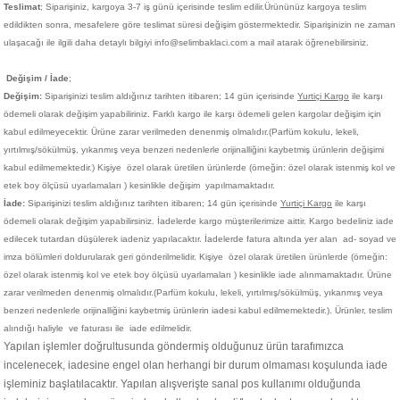
Teslimat
; Siparişiniz,
kargoya 3-7 iş günü içerisinde teslim edilir.
Ürününüz kargoya teslim
edildikten sonra, mesafelere göre teslimat süresi değişim göstermektedir. Siparişinizin ne zaman
ulaşacağı ile ilgili daha detaylı bilgiyi info@selimbaklaci.com a mail atarak öğrenebilirsiniz.
Değişim / İade
;
Değişim:
Siparişinizi teslim aldığınız tarihten itibaren; 14 gün içerisinde
Yurtiçi Kargo
ile karşı
ödemeli olarak değişim yapabiliriniz. Farklı kargo ile karşı ödemeli gelen kargolar değişim için
kabul edilmeyecektir. Ürüne zarar verilmeden denenmiş olmalıdır.(Parfüm kokulu, lekeli,
yırtılmış/sökülmüş, yıkanmış veya benzeri nedenlerle orijinalliğini kaybetmiş ürünlerin değişimi
kabul edilmemektedir.)
Kişiye
özel olarak üretilen ürünlerde (örneğin: özel olarak istenmiş kol ve
etek boy ölçüsü uyarlamaları ) kesinlikle değişim yapılmamaktadır.
İade:
Siparişinizi teslim aldığınız tarihten itibaren; 14 gün içerisinde
Yurtiçi Kargo
ile karşı
ödemeli olarak değişim yapabilirsiniz. İadelerde kargo müşterilerimize aittir. Kargo bedeliniz iade
edilecek tutardan düşülerek iadeniz yapılacaktır. İadelerde fatura altında yer alan ad- soyad ve
imza bölümleri doldurularak geri gönderilmelidir. Kişiye
özel olarak üretilen ürünlerde (örneğin:
özel olarak istenmiş kol ve etek boy ölçüsü uyarlamaları ) kesinlikle iade alınmamaktadır. Ürüne
zarar verilmeden denenmiş olmalıdır.(Parfüm kokulu, lekeli, yırtılmış/sökülmüş, yıkanmış veya
benzeri nedenlerle orijinalliğini kaybetmiş ürünlerin iadesi kabul edilmemektedir.). Ürünler, teslim
alındığı haliyle ve faturası ile iade edilmelidir.
Yapılan işlemler doğrultusunda göndermiş olduğunuz ürün tarafımızca
incelenecek, iadesine engel olan herhangi bir durum olmaması koşulunda iade
işleminiz başlatılacaktır. Yapılan alışverişte sanal pos kullanımı olduğunda