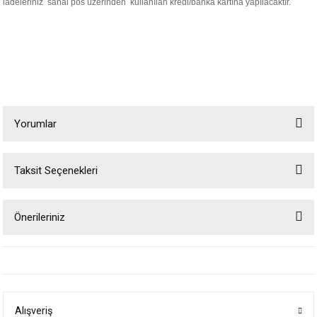
iadeleriniz sanal pos üzerinden kullanılan kredi/banka kartına yapılacaktır.
Yorumlar
Taksit Seçenekleri
Bu ürüne ilk yorumu siz yapın!
Önerileriniz
Yorum Yaz
Bu ürünün fiyat bilgisi, resim, ürün açıklamalarında ve diğer konularda
yetersiz gördüğünüz noktaları öneri formunu kullanarak tarafımıza
iletebilirsiniz.
Görüş ve önerileriniz için teşekkür ederiz.
Alışveriş