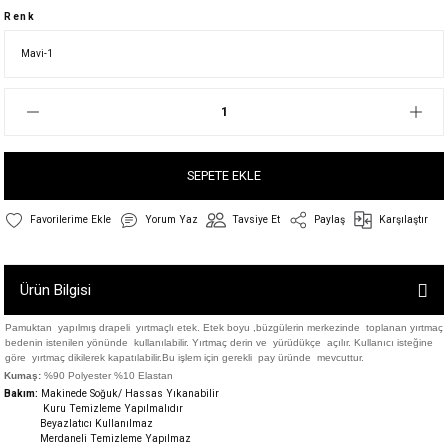
Renk
SEPETE EKLE
Yorum Yaz
Tavsiye Et
Paylaş
Karşılaştır
Ürün Bilgisi
Pamuktan yapılmış drapeli yırtmaçlı etek. Etek boyu ,b
üzgülerin merkezinde toplanan yırtmaç
bedenin istenilen yönünde kullanılabilir. Yırtmaç derin ve yürüdükçe açılır. Kullanıcı isteğine
göre yırtmaç dikilerek kapatılabilir.Bu işlem için gerekli pay üründe mevcuttur.
Kumaş:
%90 Polyester %10 Elastan
Bakım:
Makinede Soğuk/ Hassas Yıkanabilir
Kuru Temizleme Yapılmalıdır
Beyazlatıcı Kullanılmaz
Merdaneli Temizleme Yapılmaz