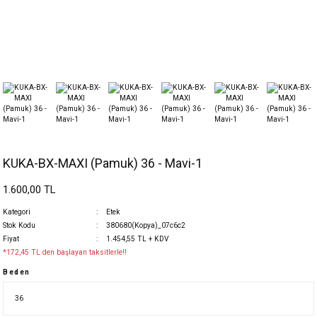
KUKA-BX-MAXI (Pamuk) 36 - Mavi-1
1.600,00 TL
Kategori
Etek
Stok Kodu
380680(Kopya)_07c6c2
Fiyat
1.454,55 TL + KDV
*172,45 TL den başlayan taksitlerle!!
Beden