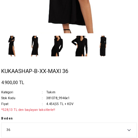
KUKAASHAP-B-XX-MAXI 36
4.900,00 TL
Kategori
Takım
Stok Kodu
381078_9946e1
Fiyat
4.454,55 TL + KDV
*528,13 TL den başlayan taksitlerle!!
Beden