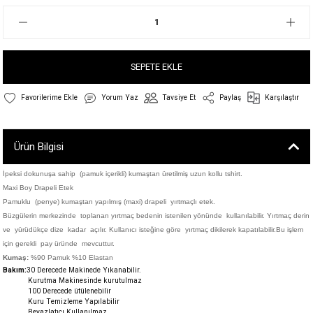
SEPETE EKLE
Yorum Yaz
Tavsiye Et
Paylaş
Karşılaştır
Ürün Bilgisi
İpeksi dokunuşa sahip (pamuk içerikli) kumaştan üretilmiş uzun kollu tshirt.
Maxi Boy Drapeli Etek
Pamuklu (penye) kumaştan yapılmış (maxi) drapeli yırtmaçlı etek.
Büzgülerin merkezinde toplanan yırtmaç bedenin istenilen yönünde kullanılabilir. Yırtmaç derin
ve yürüdükçe dize kadar açılır. Kullanıcı isteğine göre yırtmaç dikilerek kapatılabilir.Bu işlem
için gerekli pay üründe mevcuttur.
Kumaş:
%90 Pamuk %10 Elastan
Bakım:
30 Derecede M
akinede Yıkanabilir.
Kurutma Makinesinde kurutulmaz
100 Derecede ütülenebilir
Kuru Temizleme Yapılabilir
Beyazlatıcı Kullanılmaz