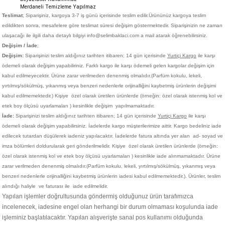
Merdaneli Temizleme Yapılmaz
Teslimat
; Siparişiniz,
kargoya 3-7 iş günü içerisinde teslim edilir.
Ürününüz kargoya teslim
edildikten sonra, mesafelere göre teslimat süresi değişim göstermektedir. Siparişinizin ne zaman
ulaşacağı ile ilgili daha detaylı bilgiyi info@selimbaklaci.com a mail atarak öğrenebilirsiniz.
Değişim / İade
;
Değişim:
Siparişinizi teslim aldığınız tarihten itibaren; 14 gün içerisinde
Yurtiçi Kargo
ile karşı
ödemeli olarak değişim yapabiliriniz. Farklı kargo ile karşı ödemeli gelen kargolar değişim için
kabul edilmeyecektir. Ürüne zarar verilmeden denenmiş olmalıdır.(Parfüm kokulu, lekeli,
yırtılmış/sökülmüş, yıkanmış veya benzeri nedenlerle orijinalliğini kaybetmiş ürünlerin değişimi
kabul edilmemektedir.)
Kişiye
özel olarak üretilen ürünlerde (örneğin: özel olarak istenmiş kol ve
etek boy ölçüsü uyarlamaları ) kesinlikle değişim yapılmamaktadır.
İade:
Siparişinizi teslim aldığınız tarihten itibaren; 14 gün içerisinde
Yurtiçi Kargo
ile karşı
ödemeli olarak değişim yapabilirsiniz. İadelerde kargo müşterilerimize aittir. Kargo bedeliniz iade
edilecek tutardan düşülerek iadeniz yapılacaktır. İadelerde fatura altında yer alan ad- soyad ve
imza bölümleri doldurularak geri gönderilmelidir. Kişiye
özel olarak üretilen ürünlerde (örneğin:
özel olarak istenmiş kol ve etek boy ölçüsü uyarlamaları ) kesinlikle iade alınmamaktadır. Ürüne
zarar verilmeden denenmiş olmalıdır.(Parfüm kokulu, lekeli, yırtılmış/sökülmüş, yıkanmış veya
benzeri nedenlerle orijinalliğini kaybetmiş ürünlerin iadesi kabul edilmemektedir.). Ürünler, teslim
alındığı haliyle ve faturası ile iade edilmelidir.
Yapılan işlemler doğrultusunda göndermiş olduğunuz ürün tarafımızca
incelenecek, iadesine engel olan herhangi bir durum olmaması koşulunda iade
işleminiz başlatılacaktır. Yapılan alışverişte sanal pos kullanımı olduğunda