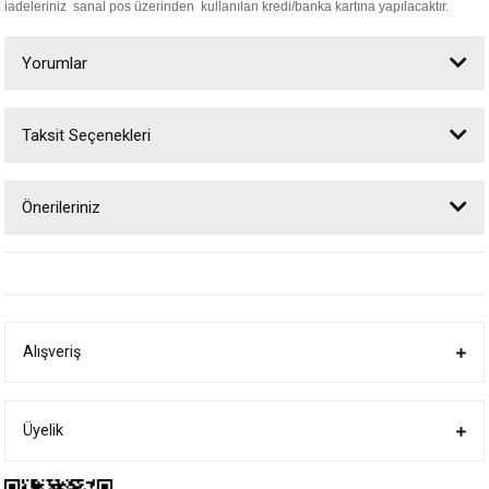
iadeleriniz sanal pos üzerinden kullanılan kredi/banka kartına yapılacaktır.
Yorumlar
Taksit Seçenekleri
Bu ürüne ilk yorumu siz yapın!
Önerileriniz
Yorum Yaz
Bu ürünün fiyat bilgisi, resim, ürün açıklamalarında ve diğer konularda
yetersiz gördüğünüz noktaları öneri formunu kullanarak tarafımıza
iletebilirsiniz.
Görüş ve önerileriniz için teşekkür ederiz.
Alışveriş
Ürün resmi kalitesiz, bozuk veya görüntülenemiyor.
Ürün açıklamasında eksik bilgiler bulunuyor.
Ürün bilgilerinde hatalar bulunuyor.
Üyelik
Ürün fiyatı diğer sitelerden daha pahalı.
Bu ürüne benzer farklı alternatifler olmalı.