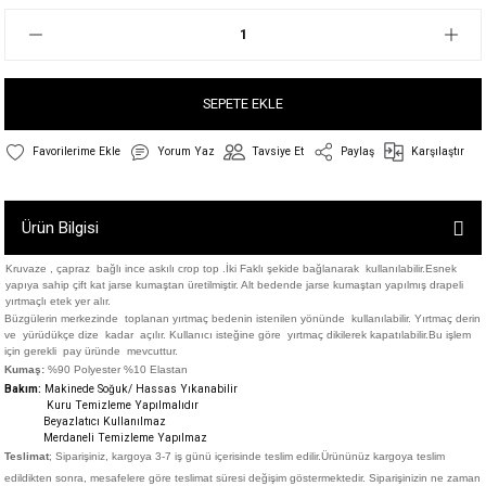
SEPETE EKLE
Yorum Yaz
Tavsiye Et
Paylaş
Karşılaştır
Ürün Bilgisi
Kruvaze , çapraz bağlı ince askılı crop top .İki Faklı şekide bağlanarak kullanılabilir.Esnek
yapıya sahip çift kat jarse kumaştan üretilmiştir. Alt bedende jarse kumaştan
yapılmış drapeli
yırtmaçlı etek yer alır.
Büzgülerin merkezinde toplanan yırtmaç bedenin istenilen yönünde kullanılabilir. Yırtmaç derin
ve yürüdükçe dize kadar açılır. Kullanıcı isteğine göre yırtmaç dikilerek kapatılabilir.Bu işlem
için gerekli pay üründe mevcuttur.
Kumaş:
%90 Polyester %10 Elastan
Bakım:
Makinede Soğuk/ Hassas Yıkanabilir
Kuru Temizleme Yapılmalıdır
Beyazlatıcı Kullanılmaz
Merdaneli Temizleme Yapılmaz
Teslimat
; Siparişiniz,
kargoya 3-7 iş günü içerisinde teslim edilir.
Ürününüz kargoya teslim
edildikten sonra, mesafelere göre teslimat süresi değişim göstermektedir. Siparişinizin ne zaman