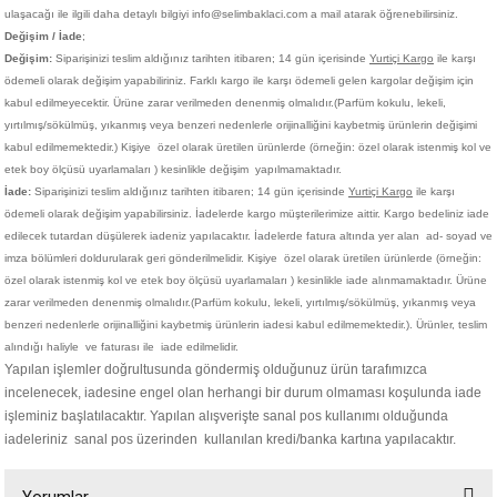
ulaşacağı ile ilgili daha detaylı bilgiyi info@selimbaklaci.com a mail atarak öğrenebilirsiniz.
Değişim / İade
;
Değişim:
Siparişinizi teslim aldığınız tarihten itibaren; 14 gün içerisinde
Yurtiçi Kargo
ile karşı
ödemeli olarak değişim yapabiliriniz. Farklı kargo ile karşı ödemeli gelen kargolar değişim için
kabul edilmeyecektir. Ürüne zarar verilmeden denenmiş olmalıdır.(Parfüm kokulu, lekeli,
yırtılmış/sökülmüş, yıkanmış veya benzeri nedenlerle orijinalliğini kaybetmiş ürünlerin değişimi
kabul edilmemektedir.)
Kişiye
özel olarak üretilen ürünlerde (örneğin: özel olarak istenmiş kol ve
etek boy ölçüsü uyarlamaları ) kesinlikle değişim yapılmamaktadır.
İade:
Siparişinizi teslim aldığınız tarihten itibaren; 14 gün içerisinde
Yurtiçi Kargo
ile karşı
ödemeli olarak değişim yapabilirsiniz. İadelerde kargo müşterilerimize aittir. Kargo bedeliniz iade
edilecek tutardan düşülerek iadeniz yapılacaktır. İadelerde fatura altında yer alan ad- soyad ve
imza bölümleri doldurularak geri gönderilmelidir. Kişiye
özel olarak üretilen ürünlerde (örneğin:
özel olarak istenmiş kol ve etek boy ölçüsü uyarlamaları ) kesinlikle iade alınmamaktadır. Ürüne
zarar verilmeden denenmiş olmalıdır.(Parfüm kokulu, lekeli, yırtılmış/sökülmüş, yıkanmış veya
benzeri nedenlerle orijinalliğini kaybetmiş ürünlerin iadesi kabul edilmemektedir.). Ürünler, teslim
alındığı haliyle ve faturası ile iade edilmelidir.
Yapılan işlemler doğrultusunda göndermiş olduğunuz ürün tarafımızca
incelenecek, iadesine engel olan herhangi bir durum olmaması koşulunda iade
işleminiz başlatılacaktır. Yapılan alışverişte sanal pos kullanımı olduğunda
iadeleriniz sanal pos üzerinden kullanılan kredi/banka kartına yapılacaktır.
Yorumlar