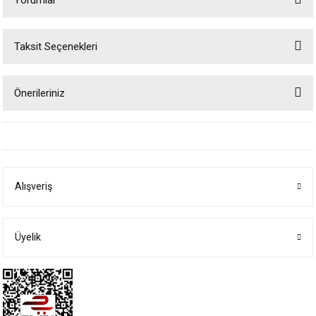
Taksit Seçenekleri
Bu ürüne ilk yorumu siz yapın!
Önerileriniz
Yorum Yaz
Bu ürünün fiyat bilgisi, resim, ürün açıklamalarında ve diğer konularda
yetersiz gördüğünüz noktaları öneri formunu kullanarak tarafımıza
iletebilirsiniz.
Görüş ve önerileriniz için teşekkür ederiz.
Alışveriş
Ürün resmi kalitesiz, bozuk veya görüntülenemiyor.
Ürün açıklamasında eksik bilgiler bulunuyor.
Ürün bilgilerinde hatalar bulunuyor.
Üyelik
Ürün fiyatı diğer sitelerden daha pahalı.
Bu ürüne benzer farklı alternatifler olmalı.