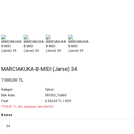
MARCIAKUKA-B-MIDI (Jarse) 34
7.000,00 TL
Kategori
Takım
Stok Kodu
381053_7cefa0
Fiyat
6.363,64 TL + KDV
*754,47 TL den başlayan taksitlerle!!
Beden