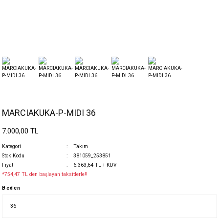
MARCIAKUKA-P-MIDI 36
7.000,00 TL
Kategori
Takım
Stok Kodu
381059_253851
Fiyat
6.363,64 TL + KDV
*754,47 TL den başlayan taksitlerle!!
Beden