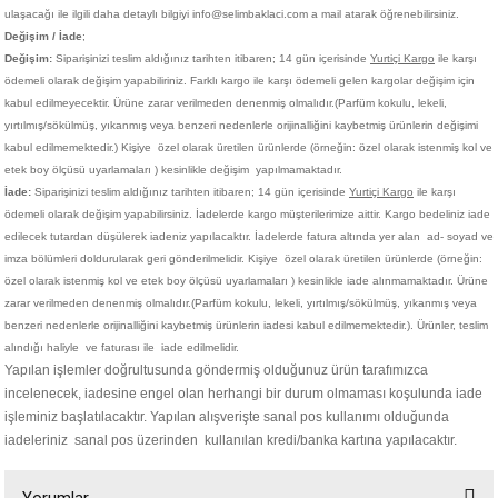
ulaşacağı ile ilgili daha detaylı bilgiyi info@selimbaklaci.com a mail atarak öğrenebilirsiniz.
Değişim / İade
;
Değişim:
Siparişinizi teslim aldığınız tarihten itibaren; 14 gün içerisinde
Yurtiçi Kargo
ile karşı
ödemeli olarak değişim yapabiliriniz. Farklı kargo ile karşı ödemeli gelen kargolar değişim için
kabul edilmeyecektir. Ürüne zarar verilmeden denenmiş olmalıdır.(Parfüm kokulu, lekeli,
yırtılmış/sökülmüş, yıkanmış veya benzeri nedenlerle orijinalliğini kaybetmiş ürünlerin değişimi
kabul edilmemektedir.)
Kişiye
özel olarak üretilen ürünlerde (örneğin: özel olarak istenmiş kol ve
etek boy ölçüsü uyarlamaları ) kesinlikle değişim yapılmamaktadır.
İade:
Siparişinizi teslim aldığınız tarihten itibaren; 14 gün içerisinde
Yurtiçi Kargo
ile karşı
ödemeli olarak değişim yapabilirsiniz. İadelerde kargo müşterilerimize aittir. Kargo bedeliniz iade
edilecek tutardan düşülerek iadeniz yapılacaktır. İadelerde fatura altında yer alan ad- soyad ve
imza bölümleri doldurularak geri gönderilmelidir. Kişiye
özel olarak üretilen ürünlerde (örneğin:
özel olarak istenmiş kol ve etek boy ölçüsü uyarlamaları ) kesinlikle iade alınmamaktadır. Ürüne
zarar verilmeden denenmiş olmalıdır.(Parfüm kokulu, lekeli, yırtılmış/sökülmüş, yıkanmış veya
benzeri nedenlerle orijinalliğini kaybetmiş ürünlerin iadesi kabul edilmemektedir.). Ürünler, teslim
alındığı haliyle ve faturası ile iade edilmelidir.
Yapılan işlemler doğrultusunda göndermiş olduğunuz ürün tarafımızca
incelenecek, iadesine engel olan herhangi bir durum olmaması koşulunda iade
işleminiz başlatılacaktır. Yapılan alışverişte sanal pos kullanımı olduğunda
iadeleriniz sanal pos üzerinden kullanılan kredi/banka kartına yapılacaktır.
Yorumlar