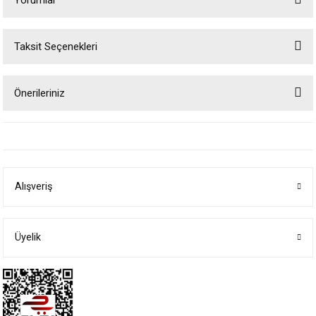
Taksit Seçenekleri
Bu ürüne ilk yorumu siz yapın!
Önerileriniz
Yorum Yaz
Bu ürünün fiyat bilgisi, resim, ürün açıklamalarında ve diğer konularda
yetersiz gördüğünüz noktaları öneri formunu kullanarak tarafımıza
iletebilirsiniz.
Görüş ve önerileriniz için teşekkür ederiz.
Alışveriş
Ürün resmi kalitesiz, bozuk veya görüntülenemiyor.
Ürün açıklamasında eksik bilgiler bulunuyor.
Ürün bilgilerinde hatalar bulunuyor.
Üyelik
Ürün fiyatı diğer sitelerden daha pahalı.
Bu ürüne benzer farklı alternatifler olmalı.