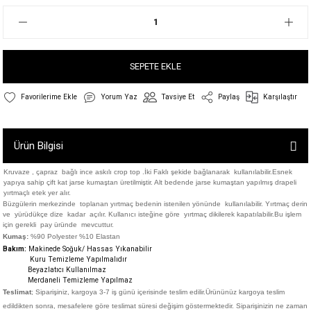
SEPETE EKLE
Yorum Yaz
Tavsiye Et
Paylaş
Karşılaştır
Ürün Bilgisi
Kruvaze , çapraz bağlı ince askılı crop top .İki Faklı şekide bağlanarak kullanılabilir.Esnek
yapıya sahip çift kat jarse kumaştan üretilmiştir. Alt bedende jarse kumaştan
yapılmış drapeli
yırtmaçlı etek yer alır.
Büzgülerin merkezinde toplanan yırtmaç bedenin istenilen yönünde kullanılabilir. Yırtmaç derin
ve yürüdükçe dize kadar açılır. Kullanıcı isteğine göre yırtmaç dikilerek kapatılabilir.Bu işlem
için gerekli pay üründe mevcuttur.
Kumaş:
%90 Polyester %10 Elastan
Bakım:
Makinede Soğuk/ Hassas Yıkanabilir
Kuru Temizleme Yapılmalıdır
Beyazlatıcı Kullanılmaz
Merdaneli Temizleme Yapılmaz
Teslimat
; Siparişiniz,
kargoya 3-7 iş günü içerisinde teslim edilir.
Ürününüz kargoya teslim
edildikten sonra, mesafelere göre teslimat süresi değişim göstermektedir. Siparişinizin ne zaman