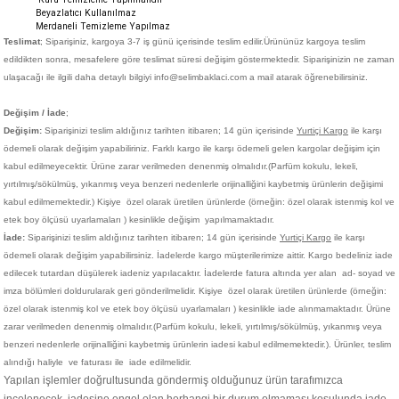
Beyazlatıcı Kullanılmaz
Merdaneli Temizleme Yapılmaz
Teslimat
; Siparişiniz,
kargoya 3-7 iş günü içerisinde teslim edilir.
Ürününüz kargoya teslim
edildikten sonra, mesafelere göre teslimat süresi değişim göstermektedir. Siparişinizin ne zaman
ulaşacağı ile ilgili daha detaylı bilgiyi info@selimbaklaci.com a mail atarak öğrenebilirsiniz.
Değişim / İade
;
Değişim:
Siparişinizi teslim aldığınız tarihten itibaren; 14 gün içerisinde
Yurtiçi Kargo
ile karşı
ödemeli olarak değişim yapabiliriniz. Farklı kargo ile karşı ödemeli gelen kargolar değişim için
kabul edilmeyecektir. Ürüne zarar verilmeden denenmiş olmalıdır.(Parfüm kokulu, lekeli,
yırtılmış/sökülmüş, yıkanmış veya benzeri nedenlerle orijinalliğini kaybetmiş ürünlerin değişimi
kabul edilmemektedir.)
Kişiye
özel olarak üretilen ürünlerde (örneğin: özel olarak istenmiş kol ve
etek boy ölçüsü uyarlamaları ) kesinlikle değişim yapılmamaktadır.
İade:
Siparişinizi teslim aldığınız tarihten itibaren; 14 gün içerisinde
Yurtiçi Kargo
ile karşı
ödemeli olarak değişim yapabilirsiniz. İadelerde kargo müşterilerimize aittir. Kargo bedeliniz iade
edilecek tutardan düşülerek iadeniz yapılacaktır. İadelerde fatura altında yer alan ad- soyad ve
imza bölümleri doldurularak geri gönderilmelidir. Kişiye
özel olarak üretilen ürünlerde (örneğin:
özel olarak istenmiş kol ve etek boy ölçüsü uyarlamaları ) kesinlikle iade alınmamaktadır. Ürüne
zarar verilmeden denenmiş olmalıdır.(Parfüm kokulu, lekeli, yırtılmış/sökülmüş, yıkanmış veya
benzeri nedenlerle orijinalliğini kaybetmiş ürünlerin iadesi kabul edilmemektedir.). Ürünler, teslim
alındığı haliyle ve faturası ile iade edilmelidir.
Yapılan işlemler doğrultusunda göndermiş olduğunuz ürün tarafımızca