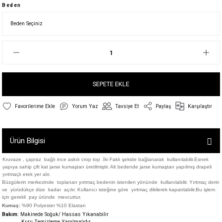
Beden
SEPETE EKLE
Yorum Yaz
Tavsiye Et
Paylaş
Karşılaştır
Ürün Bilgisi
Kruvaze , çapraz bağlı ince askılı crop top .İki Faklı şekide bağlanarak kullanılabilir.Esnek
yapıya sahip çift kat jarse kumaştan üretilmiştir. Alt bedende jarse kumaştan
yapılmış drapeli
yırtmaçlı etek yer alır.
Büzgülerin merkezinde toplanan yırtmaç bedenin istenilen yönünde kullanılabilir. Yırtmaç derin
ve yürüdükçe dize kadar açılır. Kullanıcı isteğine göre yırtmaç dikilerek kapatılabilir.Bu işlem
için gerekli pay üründe mevcuttur.
Kumaş:
%90 Polyester %10 Elastan
Bakım:
Makinede Soğuk/ Hassas Yıkanabilir
Kuru Temizleme Yapılmalıdır