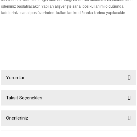
incelenecek, iadesine engel olan herhangi bir durum olmaması koşulunda iade
işleminiz başlatılacaktır. Yapılan alışverişte sanal pos kullanımı olduğunda
iadeleriniz sanal pos üzerinden kullanılan kredi/banka kartına yapılacaktır.
Yorumlar
Taksit Seçenekleri
Bu ürüne ilk yorumu siz yapın!
Önerileriniz
Yorum Yaz
Bu ürünün fiyat bilgisi, resim, ürün açıklamalarında ve diğer konularda
yetersiz gördüğünüz noktaları öneri formunu kullanarak tarafımıza