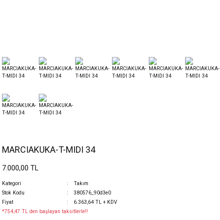
MARCIAKUKA-T-MIDI 34
7.000,00 TL
Kategori
Takım
Stok Kodu
380576_90d3e0
Fiyat
6.363,64 TL + KDV
*754,47 TL den başlayan taksitlerle!!