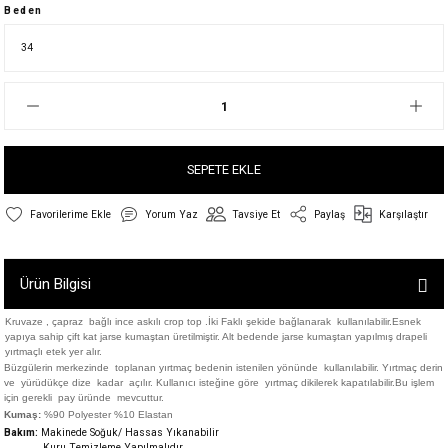
Beden
SEPETE EKLE
Yorum Yaz
Tavsiye Et
Paylaş
Karşılaştır
Ürün Bilgisi
Kruvaze , çapraz bağlı ince askılı crop top .İki Faklı şekide bağlanarak kullanılabilir.Esnek
yapıya sahip çift kat jarse kumaştan üretilmiştir. Alt bedende jarse kumaştan
yapılmış drapeli
yırtmaçlı etek yer alır.
Büzgülerin merkezinde toplanan yırtmaç bedenin istenilen yönünde kullanılabilir. Yırtmaç derin
ve yürüdükçe dize kadar açılır. Kullanıcı isteğine göre yırtmaç dikilerek kapatılabilir.Bu işlem
için gerekli pay üründe mevcuttur.
Kumaş:
%90 Polyester %10 Elastan
Bakım:
Makinede Soğuk/ Hassas Yıkanabilir
Kuru Temizleme Yapılmalıdır