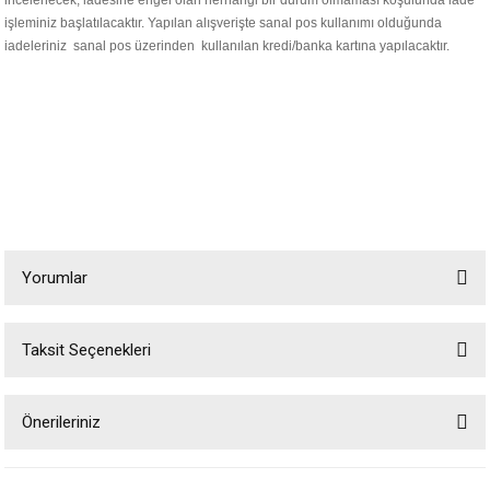
incelenecek, iadesine engel olan herhangi bir durum olmaması koşulunda iade
işleminiz başlatılacaktır. Yapılan alışverişte sanal pos kullanımı olduğunda
iadeleriniz sanal pos üzerinden kullanılan kredi/banka kartına yapılacaktır.
Yorumlar
Taksit Seçenekleri
Bu ürüne ilk yorumu siz yapın!
Önerileriniz
Yorum Yaz
Bu ürünün fiyat bilgisi, resim, ürün açıklamalarında ve diğer konularda
yetersiz gördüğünüz noktaları öneri formunu kullanarak tarafımıza