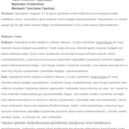
Beyazlatıcı Kullanılmaz
Merdaneli Temizleme Yapılmaz
Teslimat
; Siparişiniz,
kargoya 3-7 iş günü içerisinde teslim edilir.
Ürününüz kargoya teslim
edildikten sonra, mesafelere göre teslimat süresi değişim göstermektedir. Siparişinizin ne zaman
ulaşacağı ile ilgili daha detaylı bilgiyi info@selimbaklaci.com a mail atarak öğrenebilirsiniz.
Değişim / İade
;
Değişim:
Siparişinizi teslim aldığınız tarihten itibaren; 14 gün içerisinde
Yurtiçi Kargo
ile karşı
ödemeli olarak değişim yapabiliriniz. Farklı kargo ile karşı ödemeli gelen kargolar değişim için
kabul edilmeyecektir. Ürüne zarar verilmeden denenmiş olmalıdır.(Parfüm kokulu, lekeli,
yırtılmış/sökülmüş, yıkanmış veya benzeri nedenlerle orijinalliğini kaybetmiş ürünlerin değişimi
kabul edilmemektedir.)
Kişiye
özel olarak üretilen ürünlerde (örneğin: özel olarak istenmiş kol ve
etek boy ölçüsü uyarlamaları ) kesinlikle değişim yapılmamaktadır.
İade:
Siparişinizi teslim aldığınız tarihten itibaren; 14 gün içerisinde
Yurtiçi Kargo
ile karşı
ödemeli olarak değişim yapabilirsiniz. İadelerde kargo müşterilerimize aittir. Kargo bedeliniz iade
edilecek tutardan düşülerek iadeniz yapılacaktır. İadelerde fatura altında yer alan ad- soyad ve
imza bölümleri doldurularak geri gönderilmelidir. Kişiye
özel olarak üretilen ürünlerde (örneğin:
özel olarak istenmiş kol ve etek boy ölçüsü uyarlamaları ) kesinlikle iade alınmamaktadır. Ürüne
zarar verilmeden denenmiş olmalıdır.(Parfüm kokulu, lekeli, yırtılmış/sökülmüş, yıkanmış veya
benzeri nedenlerle orijinalliğini kaybetmiş ürünlerin iadesi kabul edilmemektedir.). Ürünler, teslim
alındığı haliyle ve faturası ile iade edilmelidir.
Yapılan işlemler doğrultusunda göndermiş olduğunuz ürün tarafımızca