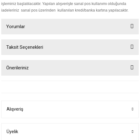
işleminiz başlatılacaktır. Yapılan alışverişte sanal pos kullanımı olduğunda
iadeleriniz sanal pos üzerinden kullanılan kredi/banka kartına yapılacaktır.
Yorumlar
Taksit Seçenekleri
Bu ürüne ilk yorumu siz yapın!
Önerileriniz
Yorum Yaz
Bu ürünün fiyat bilgisi, resim, ürün açıklamalarında ve diğer konularda
yetersiz gördüğünüz noktaları öneri formunu kullanarak tarafımıza
iletebilirsiniz.
Görüş ve önerileriniz için teşekkür ederiz.
Alışveriş
Ürün resmi kalitesiz, bozuk veya görüntülenemiyor.
Ürün açıklamasında eksik bilgiler bulunuyor.
Ürün bilgilerinde hatalar bulunuyor.
Üyelik
Ürün fiyatı diğer sitelerden daha pahalı.