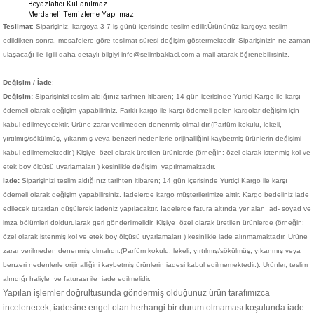
Beyazlatıcı Kullanılmaz
Merdaneli Temizleme Yapılmaz
Teslimat
; Siparişiniz,
kargoya 3-7 iş günü içerisinde teslim edilir.
Ürününüz kargoya teslim
edildikten sonra, mesafelere göre teslimat süresi değişim göstermektedir. Siparişinizin ne zaman
ulaşacağı ile ilgili daha detaylı bilgiyi info@selimbaklaci.com a mail atarak öğrenebilirsiniz.
Değişim / İade
;
Değişim:
Siparişinizi teslim aldığınız tarihten itibaren; 14 gün içerisinde
Yurtiçi Kargo
ile karşı
ödemeli olarak değişim yapabiliriniz. Farklı kargo ile karşı ödemeli gelen kargolar değişim için
kabul edilmeyecektir. Ürüne zarar verilmeden denenmiş olmalıdır.(Parfüm kokulu, lekeli,
yırtılmış/sökülmüş, yıkanmış veya benzeri nedenlerle orijinalliğini kaybetmiş ürünlerin değişimi
kabul edilmemektedir.)
Kişiye
özel olarak üretilen ürünlerde (örneğin: özel olarak istenmiş kol ve
etek boy ölçüsü uyarlamaları ) kesinlikle değişim yapılmamaktadır.
İade:
Siparişinizi teslim aldığınız tarihten itibaren; 14 gün içerisinde
Yurtiçi Kargo
ile karşı
ödemeli olarak değişim yapabilirsiniz. İadelerde kargo müşterilerimize aittir. Kargo bedeliniz iade
edilecek tutardan düşülerek iadeniz yapılacaktır. İadelerde fatura altında yer alan ad- soyad ve
imza bölümleri doldurularak geri gönderilmelidir. Kişiye
özel olarak üretilen ürünlerde (örneğin:
özel olarak istenmiş kol ve etek boy ölçüsü uyarlamaları ) kesinlikle iade alınmamaktadır. Ürüne
zarar verilmeden denenmiş olmalıdır.(Parfüm kokulu, lekeli, yırtılmış/sökülmüş, yıkanmış veya
benzeri nedenlerle orijinalliğini kaybetmiş ürünlerin iadesi kabul edilmemektedir.). Ürünler, teslim
alındığı haliyle ve faturası ile iade edilmelidir.
Yapılan işlemler doğrultusunda göndermiş olduğunuz ürün tarafımızca
incelenecek, iadesine engel olan herhangi bir durum olmaması koşulunda iade