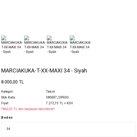
MARCIAKUKA-T-XX-MAXI 34 - Siyah
8.000,00 TL
Kategori
Takım
Stok Kodu
380697_59f630
Fiyat
7.272,73 TL + KDV
*862,25 TL den başlayan taksitlerle!!
Beden