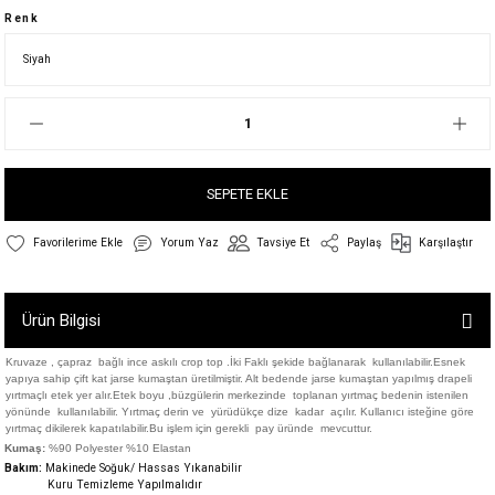
Renk
SEPETE EKLE
Yorum Yaz
Tavsiye Et
Paylaş
Karşılaştır
Ürün Bilgisi
Kruvaze , çapraz bağlı ince askılı crop top .İki Faklı şekide bağlanarak kullanılabilir.Esnek
yapıya sahip çift kat jarse kumaştan üretilmiştir. Alt bedende jarse kumaştan
yapılmış drapeli
yırtmaçlı etek yer alır.Etek boyu ,b
üzgülerin merkezinde toplanan yırtmaç bedenin istenilen
yönünde kullanılabilir. Yırtmaç derin ve yürüdükçe dize kadar açılır. Kullanıcı isteğine göre
yırtmaç dikilerek kapatılabilir.Bu işlem için gerekli pay üründe mevcuttur.
Kumaş:
%90 Polyester %10 Elastan
Bakım:
Makinede Soğuk/ Hassas Yıkanabilir
Kuru Temizleme Yapılmalıdır