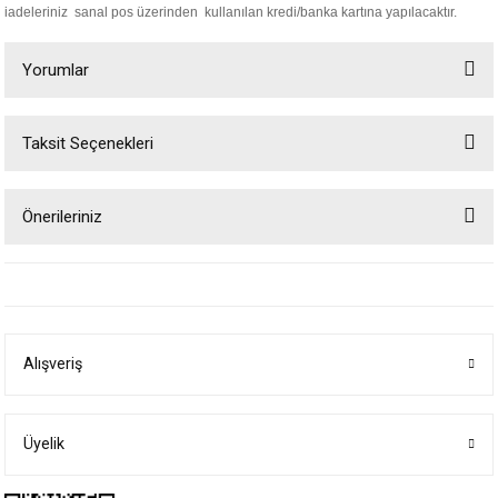
iadeleriniz sanal pos üzerinden kullanılan kredi/banka kartına yapılacaktır.
Yorumlar
Taksit Seçenekleri
Bu ürüne ilk yorumu siz yapın!
Önerileriniz
Yorum Yaz
Bu ürünün fiyat bilgisi, resim, ürün açıklamalarında ve diğer konularda
yetersiz gördüğünüz noktaları öneri formunu kullanarak tarafımıza
iletebilirsiniz.
Görüş ve önerileriniz için teşekkür ederiz.
Alışveriş
Ürün resmi kalitesiz, bozuk veya görüntülenemiyor.
Ürün açıklamasında eksik bilgiler bulunuyor.
Ürün bilgilerinde hatalar bulunuyor.
Üyelik
Ürün fiyatı diğer sitelerden daha pahalı.