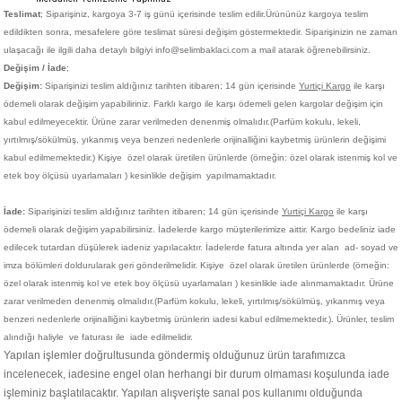
Teslimat
; Siparişiniz,
kargoya 3-7 iş günü içerisinde teslim edilir.
Ürününüz kargoya teslim
edildikten sonra, mesafelere göre teslimat süresi değişim göstermektedir. Siparişinizin ne zaman
ulaşacağı ile ilgili daha detaylı bilgiyi info@selimbaklaci.com a mail atarak öğrenebilirsiniz.
Değişim / İade
;
Değişim:
Siparişinizi teslim aldığınız tarihten itibaren; 14 gün içerisinde
Yurtiçi Kargo
ile karşı
ödemeli olarak değişim yapabiliriniz. Farklı kargo ile karşı ödemeli gelen kargolar değişim için
kabul edilmeyecektir. Ürüne zarar verilmeden denenmiş olmalıdır.(Parfüm kokulu, lekeli,
yırtılmış/sökülmüş, yıkanmış veya benzeri nedenlerle orijinalliğini kaybetmiş ürünlerin değişimi
kabul edilmemektedir.)
Kişiye
özel olarak üretilen ürünlerde (örneğin: özel olarak istenmiş kol ve
etek boy ölçüsü uyarlamaları ) kesinlikle değişim yapılmamaktadır.
İade:
Siparişinizi teslim aldığınız tarihten itibaren; 14 gün içerisinde
Yurtiçi Kargo
ile karşı
ödemeli olarak değişim yapabilirsiniz. İadelerde kargo müşterilerimize aittir. Kargo bedeliniz iade
edilecek tutardan düşülerek iadeniz yapılacaktır. İadelerde fatura altında yer alan ad- soyad ve
imza bölümleri doldurularak geri gönderilmelidir. Kişiye
özel olarak üretilen ürünlerde (örneğin:
özel olarak istenmiş kol ve etek boy ölçüsü uyarlamaları ) kesinlikle iade alınmamaktadır. Ürüne
zarar verilmeden denenmiş olmalıdır.(Parfüm kokulu, lekeli, yırtılmış/sökülmüş, yıkanmış veya
benzeri nedenlerle orijinalliğini kaybetmiş ürünlerin iadesi kabul edilmemektedir.). Ürünler, teslim
alındığı haliyle ve faturası ile iade edilmelidir.
Yapılan işlemler doğrultusunda göndermiş olduğunuz ürün tarafımızca
incelenecek, iadesine engel olan herhangi bir durum olmaması koşulunda iade
işleminiz başlatılacaktır. Yapılan alışverişte sanal pos kullanımı olduğunda