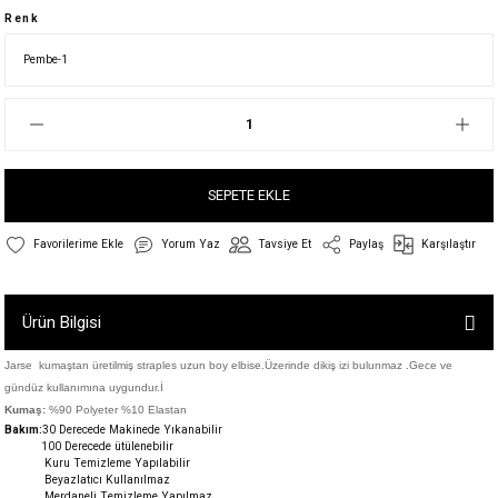
Renk
SEPETE EKLE
Yorum Yaz
Tavsiye Et
Paylaş
Karşılaştır
Ürün Bilgisi
Jarse kumaştan üretilmiş straples uzun boy elbise.Üzerinde dikiş izi bulunmaz .Gece ve
gündüz kullanımına uygundur.İ
Kumaş:
%90 Polyeter %10 Elastan
Bakım:
30 Derecede M
akinede Yıkanabilir
100 Derecede ütülenebilir
Kuru Temizleme Yapılabilir
Beyazlatıcı Kullanılmaz
Merdaneli Temizleme Yapılmaz