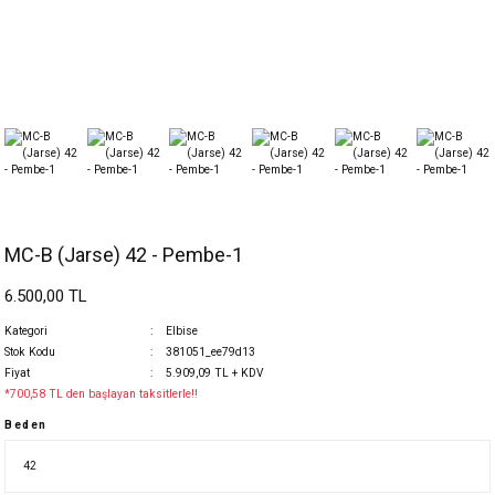
MC-B (Jarse) 42 - Pembe-1
6.500,00 TL
Kategori
Elbise
Stok Kodu
381051_ee79d13
Fiyat
5.909,09 TL + KDV
*700,58 TL den başlayan taksitlerle!!
Beden