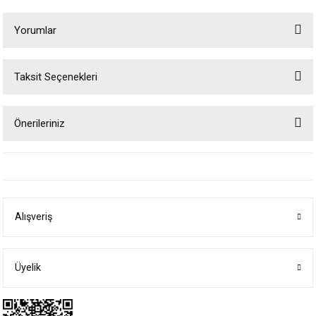
Yorumlar
Taksit Seçenekleri
Bu ürüne ilk yorumu siz yapın!
Önerileriniz
Yorum Yaz
Bu ürünün fiyat bilgisi, resim, ürün açıklamalarında ve diğer konularda
yetersiz gördüğünüz noktaları öneri formunu kullanarak tarafımıza
iletebilirsiniz.
Görüş ve önerileriniz için teşekkür ederiz.
Alışveriş
Ürün resmi kalitesiz, bozuk veya görüntülenemiyor.
Ürün açıklamasında eksik bilgiler bulunuyor.
Ürün bilgilerinde hatalar bulunuyor.
Üyelik
Ürün fiyatı diğer sitelerden daha pahalı.
Bu ürüne benzer farklı alternatifler olmalı.