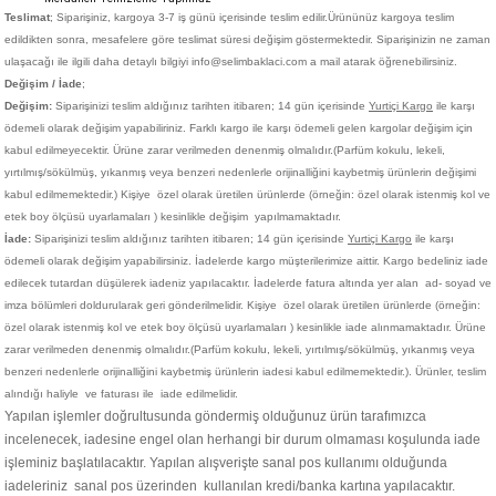
Teslimat
; Siparişiniz,
kargoya 3-7 iş günü içerisinde teslim edilir.
Ürününüz kargoya teslim
edildikten sonra, mesafelere göre teslimat süresi değişim göstermektedir. Siparişinizin ne zaman
ulaşacağı ile ilgili daha detaylı bilgiyi info@selimbaklaci.com a mail atarak öğrenebilirsiniz.
Değişim / İade
;
Değişim:
Siparişinizi teslim aldığınız tarihten itibaren; 14 gün içerisinde
Yurtiçi Kargo
ile karşı
ödemeli olarak değişim yapabiliriniz. Farklı kargo ile karşı ödemeli gelen kargolar değişim için
kabul edilmeyecektir. Ürüne zarar verilmeden denenmiş olmalıdır.(Parfüm kokulu, lekeli,
yırtılmış/sökülmüş, yıkanmış veya benzeri nedenlerle orijinalliğini kaybetmiş ürünlerin değişimi
kabul edilmemektedir.)
Kişiye
özel olarak üretilen ürünlerde (örneğin: özel olarak istenmiş kol ve
etek boy ölçüsü uyarlamaları ) kesinlikle değişim yapılmamaktadır.
İade:
Siparişinizi teslim aldığınız tarihten itibaren; 14 gün içerisinde
Yurtiçi Kargo
ile karşı
ödemeli olarak değişim yapabilirsiniz. İadelerde kargo müşterilerimize aittir. Kargo bedeliniz iade
edilecek tutardan düşülerek iadeniz yapılacaktır. İadelerde fatura altında yer alan ad- soyad ve
imza bölümleri doldurularak geri gönderilmelidir. Kişiye
özel olarak üretilen ürünlerde (örneğin:
özel olarak istenmiş kol ve etek boy ölçüsü uyarlamaları ) kesinlikle iade alınmamaktadır. Ürüne
zarar verilmeden denenmiş olmalıdır.(Parfüm kokulu, lekeli, yırtılmış/sökülmüş, yıkanmış veya
benzeri nedenlerle orijinalliğini kaybetmiş ürünlerin iadesi kabul edilmemektedir.). Ürünler, teslim
alındığı haliyle ve faturası ile iade edilmelidir.
Yapılan işlemler doğrultusunda göndermiş olduğunuz ürün tarafımızca
incelenecek, iadesine engel olan herhangi bir durum olmaması koşulunda iade
işleminiz başlatılacaktır. Yapılan alışverişte sanal pos kullanımı olduğunda
iadeleriniz sanal pos üzerinden kullanılan kredi/banka kartına yapılacaktır.