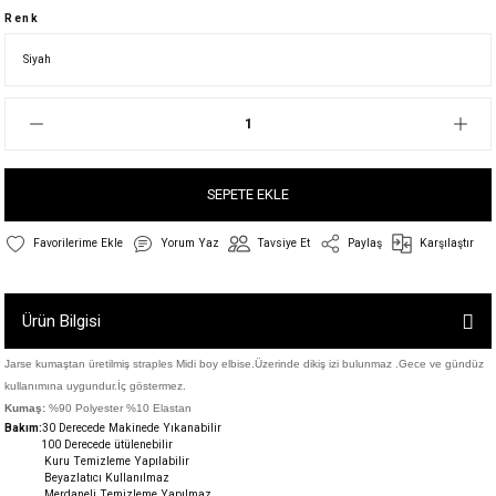
Renk
SEPETE EKLE
Yorum Yaz
Tavsiye Et
Paylaş
Karşılaştır
Ürün Bilgisi
Jarse kumaştan üretilmiş straples Midi boy elbise.Üzerinde dikiş izi bulunmaz .Gece ve gündüz
kullanımına uygundur.İç göstermez.
Kumaş:
%90 Polyester %10 Elastan
Bakım:
30 Derecede M
akinede Yıkanabilir
100 Derecede ütülenebilir
Kuru Temizleme Yapılabilir
Beyazlatıcı Kullanılmaz
Merdaneli Temizleme Yapılmaz