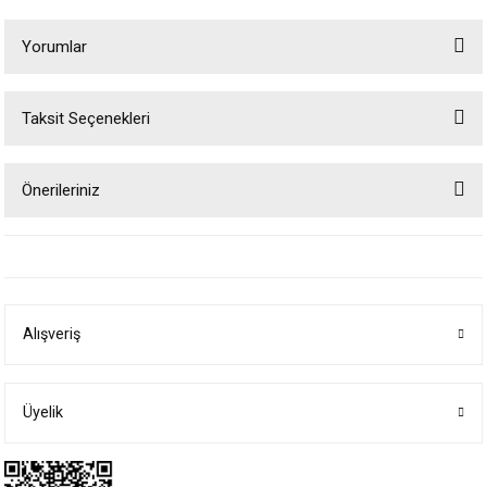
Yorumlar
Taksit Seçenekleri
Bu ürüne ilk yorumu siz yapın!
Önerileriniz
Yorum Yaz
Bu ürünün fiyat bilgisi, resim, ürün açıklamalarında ve diğer konularda
yetersiz gördüğünüz noktaları öneri formunu kullanarak tarafımıza
iletebilirsiniz.
Görüş ve önerileriniz için teşekkür ederiz.
Alışveriş
Ürün resmi kalitesiz, bozuk veya görüntülenemiyor.
Ürün açıklamasında eksik bilgiler bulunuyor.
Ürün bilgilerinde hatalar bulunuyor.
Üyelik
Ürün fiyatı diğer sitelerden daha pahalı.
Bu ürüne benzer farklı alternatifler olmalı.