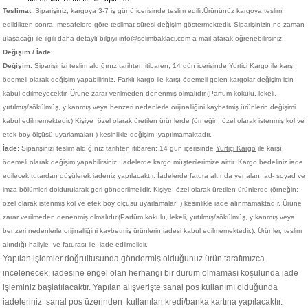
Teslimat
; Siparişiniz,
kargoya 3-7 iş günü içerisinde teslim edilir.
Ürününüz kargoya teslim
edildikten sonra, mesafelere göre teslimat süresi değişim göstermektedir. Siparişinizin ne zaman
ulaşacağı ile ilgili daha detaylı bilgiyi info@selimbaklaci.com a mail atarak öğrenebilirsiniz.
Değişim / İade
;
Değişim:
Siparişinizi teslim aldığınız tarihten itibaren; 14 gün içerisinde
Yurtiçi Kargo
ile karşı
ödemeli olarak değişim yapabiliriniz. Farklı kargo ile karşı ödemeli gelen kargolar değişim için
kabul edilmeyecektir. Ürüne zarar verilmeden denenmiş olmalıdır.(Parfüm kokulu, lekeli,
yırtılmış/sökülmüş, yıkanmış veya benzeri nedenlerle orijinalliğini kaybetmiş ürünlerin değişimi
kabul edilmemektedir.)
Kişiye
özel olarak üretilen ürünlerde (örneğin: özel olarak istenmiş kol ve
etek boy ölçüsü uyarlamaları ) kesinlikle değişim yapılmamaktadır.
İade:
Siparişinizi teslim aldığınız tarihten itibaren; 14 gün içerisinde
Yurtiçi Kargo
ile karşı
ödemeli olarak değişim yapabilirsiniz. İadelerde kargo müşterilerimize aittir. Kargo bedeliniz iade
edilecek tutardan düşülerek iadeniz yapılacaktır. İadelerde fatura altında yer alan ad- soyad ve
imza bölümleri doldurularak geri gönderilmelidir. Kişiye
özel olarak üretilen ürünlerde (örneğin:
özel olarak istenmiş kol ve etek boy ölçüsü uyarlamaları ) kesinlikle iade alınmamaktadır. Ürüne
zarar verilmeden denenmiş olmalıdır.(Parfüm kokulu, lekeli, yırtılmış/sökülmüş, yıkanmış veya
benzeri nedenlerle orijinalliğini kaybetmiş ürünlerin iadesi kabul edilmemektedir.). Ürünler, teslim
alındığı haliyle ve faturası ile iade edilmelidir.
Yapılan işlemler doğrultusunda göndermiş olduğunuz ürün tarafımızca
incelenecek, iadesine engel olan herhangi bir durum olmaması koşulunda iade
işleminiz başlatılacaktır. Yapılan alışverişte sanal pos kullanımı olduğunda
iadeleriniz sanal pos üzerinden kullanılan kredi/banka kartına yapılacaktır.