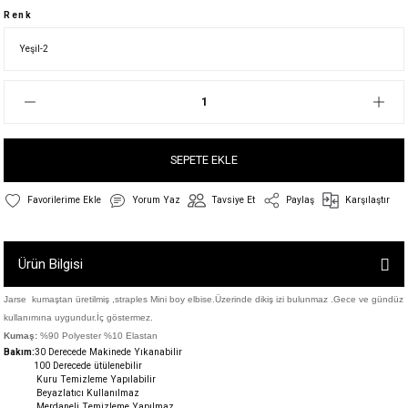
Renk
SEPETE EKLE
Yorum Yaz
Tavsiye Et
Paylaş
Karşılaştır
Ürün Bilgisi
Jarse kumaştan üretilmiş ,straples Mini boy elbise.Üzerinde dikiş izi bulunmaz .Gece ve gündüz
kullanımına uygundur.İç göstermez.
Kumaş:
%90 Polyester %10 Elastan
Bakım:
30 Derecede M
akinede Yıkanabilir
100 Derecede ütülenebilir
Kuru Temizleme Yapılabilir
Beyazlatıcı Kullanılmaz
Merdaneli Temizleme Yapılmaz