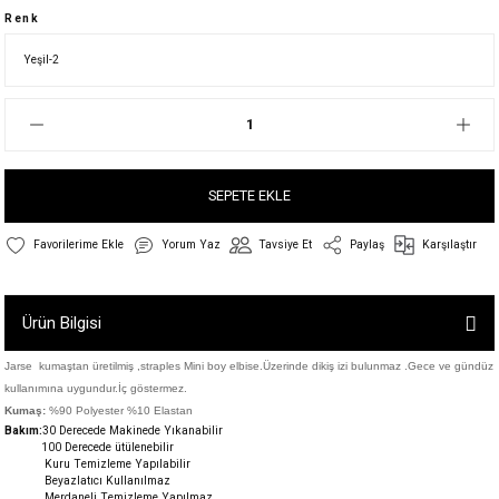
Renk
SEPETE EKLE
Yorum Yaz
Tavsiye Et
Paylaş
Karşılaştır
Ürün Bilgisi
Jarse kumaştan üretilmiş ,straples Mini boy elbise.Üzerinde dikiş izi bulunmaz .Gece ve gündüz
kullanımına uygundur.İç göstermez.
Kumaş:
%90 Polyester %10 Elastan
Bakım:
30 Derecede M
akinede Yıkanabilir
100 Derecede ütülenebilir
Kuru Temizleme Yapılabilir
Beyazlatıcı Kullanılmaz
Merdaneli Temizleme Yapılmaz