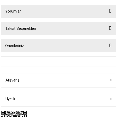
Yorumlar
Taksit Seçenekleri
Bu ürüne ilk yorumu siz yapın!
Önerileriniz
Yorum Yaz
Bu ürünün fiyat bilgisi, resim, ürün açıklamalarında ve diğer konularda
yetersiz gördüğünüz noktaları öneri formunu kullanarak tarafımıza
iletebilirsiniz.
Görüş ve önerileriniz için teşekkür ederiz.
Alışveriş
Ürün resmi kalitesiz, bozuk veya görüntülenemiyor.
Ürün açıklamasında eksik bilgiler bulunuyor.
Ürün bilgilerinde hatalar bulunuyor.
Üyelik
Ürün fiyatı diğer sitelerden daha pahalı.
Bu ürüne benzer farklı alternatifler olmalı.