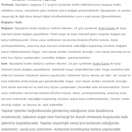
Teslimat
; Siparişiniz,
kargoya 3-7 iş günü içerisinde teslim edilir.
Ürününüz kargoya teslim
edildikten sonra, mesafelere göre teslimat süresi değişim göstermektedir. Siparişinizin ne zaman
ulaşacağı ile ilgili daha detaylı bilgiyi info@selimbaklaci.com a mail atarak öğrenebilirsiniz.
Değişim / İade
;
Değişim:
Siparişinizi teslim aldığınız tarihten itibaren; 14 gün içerisinde
Yurtiçi Kargo
ile karşı
ödemeli olarak değişim yapabiliriniz. Farklı kargo ile karşı ödemeli gelen kargolar değişim için
kabul edilmeyecektir. Ürüne zarar verilmeden denenmiş olmalıdır.(Parfüm kokulu, lekeli,
yırtılmış/sökülmüş, yıkanmış veya benzeri nedenlerle orijinalliğini kaybetmiş ürünlerin değişimi
kabul edilmemektedir.)
Kişiye
özel olarak üretilen ürünlerde (örneğin: özel olarak istenmiş kol ve
etek boy ölçüsü uyarlamaları ) kesinlikle değişim yapılmamaktadır.
İade:
Siparişinizi teslim aldığınız tarihten itibaren; 14 gün içerisinde
Yurtiçi Kargo
ile karşı
ödemeli olarak değişim yapabilirsiniz. İadelerde kargo müşterilerimize aittir. Kargo bedeliniz iade
edilecek tutardan düşülerek iadeniz yapılacaktır. İadelerde fatura altında yer alan ad- soyad ve
imza bölümleri doldurularak geri gönderilmelidir. Kişiye
özel olarak üretilen ürünlerde (örneğin:
özel olarak istenmiş kol ve etek boy ölçüsü uyarlamaları ) kesinlikle iade alınmamaktadır. Ürüne
zarar verilmeden denenmiş olmalıdır.(Parfüm kokulu, lekeli, yırtılmış/sökülmüş, yıkanmış veya
benzeri nedenlerle orijinalliğini kaybetmiş ürünlerin iadesi kabul edilmemektedir.). Ürünler, teslim
alındığı haliyle ve faturası ile iade edilmelidir.
Yapılan işlemler doğrultusunda göndermiş olduğunuz ürün tarafımızca
incelenecek, iadesine engel olan herhangi bir durum olmaması koşulunda iade
işleminiz başlatılacaktır. Yapılan alışverişte sanal pos kullanımı olduğunda
iadeleriniz sanal pos üzerinden kullanılan kredi/banka kartına yapılacaktır.