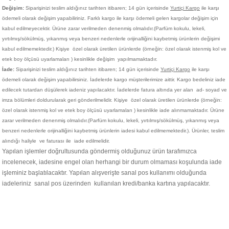
Değişim:
Siparişinizi teslim aldığınız tarihten itibaren; 14 gün içerisinde
Yurtiçi Kargo
ile karşı
ödemeli olarak değişim yapabiliriniz. Farklı kargo ile karşı ödemeli gelen kargolar değişim için
kabul edilmeyecektir. Ürüne zarar verilmeden denenmiş olmalıdır.(Parfüm kokulu, lekeli,
yırtılmış/sökülmüş, yıkanmış veya benzeri nedenlerle orijinalliğini kaybetmiş ürünlerin değişimi
kabul edilmemektedir.)
Kişiye
özel olarak üretilen ürünlerde (örneğin: özel olarak istenmiş kol ve
etek boy ölçüsü uyarlamaları ) kesinlikle değişim yapılmamaktadır.
İade:
Siparişinizi teslim aldığınız tarihten itibaren; 14 gün içerisinde
Yurtiçi Kargo
ile karşı
ödemeli olarak değişim yapabilirsiniz. İadelerde kargo müşterilerimize aittir. Kargo bedeliniz iade
edilecek tutardan düşülerek iadeniz yapılacaktır. İadelerde fatura altında yer alan ad- soyad ve
imza bölümleri doldurularak geri gönderilmelidir. Kişiye
özel olarak üretilen ürünlerde (örneğin:
özel olarak istenmiş kol ve etek boy ölçüsü uyarlamaları ) kesinlikle iade alınmamaktadır. Ürüne
zarar verilmeden denenmiş olmalıdır.(Parfüm kokulu, lekeli, yırtılmış/sökülmüş, yıkanmış veya
benzeri nedenlerle orijinalliğini kaybetmiş ürünlerin iadesi kabul edilmemektedir.). Ürünler, teslim
alındığı haliyle ve faturası ile iade edilmelidir.
Yapılan işlemler doğrultusunda göndermiş olduğunuz ürün tarafımızca
incelenecek, iadesine engel olan herhangi bir durum olmaması koşulunda iade
işleminiz başlatılacaktır. Yapılan alışverişte sanal pos kullanımı olduğunda
iadeleriniz sanal pos üzerinden kullanılan kredi/banka kartına yapılacaktır.