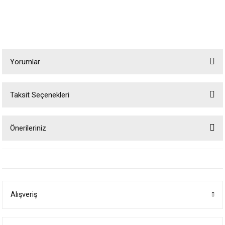
Yorumlar
Taksit Seçenekleri
Bu ürüne ilk yorumu siz yapın!
Önerileriniz
Yorum Yaz
Bu ürünün fiyat bilgisi, resim, ürün açıklamalarında ve diğer konularda
yetersiz gördüğünüz noktaları öneri formunu kullanarak tarafımıza
iletebilirsiniz.
Görüş ve önerileriniz için teşekkür ederiz.
Alışveriş
Ürün resmi kalitesiz, bozuk veya görüntülenemiyor.
Ürün açıklamasında eksik bilgiler bulunuyor.