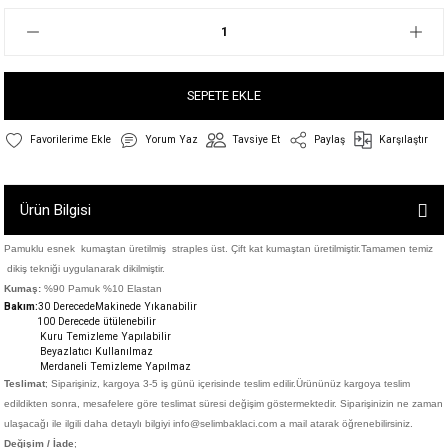
SEPETE EKLE
Yorum Yaz
Tavsiye Et
Paylaş
Karşılaştır
Ürün Bilgisi
Pamuklu esnek kumaştan üretilmiş straples üst. Çift kat kumaştan üretilmiştir.Tamamen temiz
dikiş tekniği uygulanarak dikilmiştir.
Kumaş:
%90 Pamuk %10 Elastan
Bakım:
30 DerecedeM
akinede Yıkanabilir
100 Derecede ütülenebilir
Kuru Temizleme Yapılabilir
Beyazlatıcı Kullanılmaz
Merdaneli Temizleme Yapılmaz
Teslimat
; Siparişiniz,
kargoya 3-5 iş günü içerisinde teslim edilir.
Ürününüz kargoya teslim
edildikten sonra, mesafelere göre teslimat süresi değişim göstermektedir. Siparişinizin ne zaman
ulaşacağı ile ilgili daha detaylı bilgiyi info@selimbaklaci.com a mail atarak öğrenebilirsiniz.
Değişim / İade
;