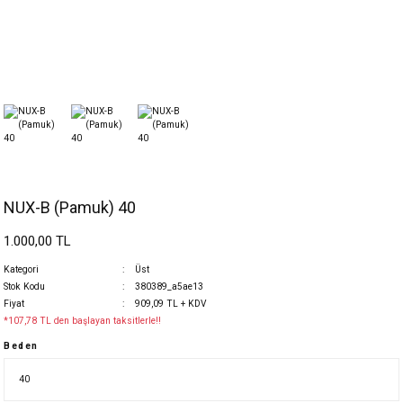
NUX-B (Pamuk) 40
1.000,00 TL
Kategori
Üst
Stok Kodu
380389_a5ae13
Fiyat
909,09 TL + KDV
*107,78 TL den başlayan taksitlerle!!
Beden