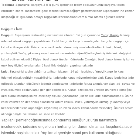
Teslimat
; Siparişiniz,
kargoya 3-5 iş günü içerisinde teslim edilir.
Ürününüz kargoya teslim
edildikten sonra, mesafelere göre teslimat süresi değişim göstermektedir. Siparişinizin ne zaman
ulaşacağı ile ilgili daha detaylı bilgiyi info@selimbaklaci.com a mail atarak öğrenebilirsiniz.
Değişim / İade
;
Değişim:
Siparişinizi teslim aldığınız tarihten itibaren; 14 gün içerisinde
Yurtiçi Kargo
ile karşı
ödemeli olarak değişim yapabiliriniz. Farklı kargo ile karşı ödemeli gelen kargolar değişim için
kabul edilmeyecektir. Ürüne zarar verilmeden denenmiş olmalıdır.(Parfüm kokulu, lekeli,
yırtılmış/sökülmüş, yıkanmış veya benzeri nedenlerle orijinalliğini kaybetmiş ürünlerin değişimi
kabul edilmemektedir.)
Kişiye
özel olarak üretilen ürünlerde (örneğin: özel olarak istenmiş kol ve
etek boy ölçüsü uyarlamaları ) kesinlikle değişim yapılmamaktadır.
İade:
Siparişinizi teslim aldığınız tarihten itibaren; 14 gün içerisinde
Yurtiçi Kargo
ile karşı
ödemeli olarak değişim yapabilirsiniz. İadelerde kargo müşterilerimize aittir. Kargo bedeliniz iade
edilecek tutardan düşülerek iadeniz yapılacaktır. İadelerde fatura altında yer alan ad- soyad ve
imza bölümleri doldurularak geri gönderilmelidir. Kişiye
özel olarak üretilen ürünlerde (örneğin:
özel olarak istenmiş kol ve etek boy ölçüsü uyarlamaları ) kesinlikle iade alınmamaktadır. Ürüne
zarar verilmeden denenmiş olmalıdır.(Parfüm kokulu, lekeli, yırtılmış/sökülmüş, yıkanmış veya
benzeri nedenlerle orijinalliğini kaybetmiş ürünlerin iadesi kabul edilmemektedir.). Ürünler, teslim
alındığı haliyle ve faturası ile iade edilmelidir.
Yapılan işlemler doğrultusunda göndermiş olduğunuz ürün tarafımızca
incelenecek, iadesine engel olan herhangi bir durum olmaması koşulunda iade
işleminiz başlatılacaktır. Yapılan alışverişte sanal pos kullanımı olduğunda