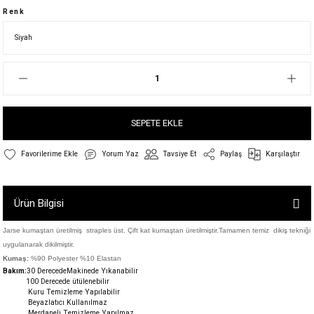
Renk
SEPETE EKLE
Yorum Yaz
Tavsiye Et
Paylaş
Karşılaştır
Ürün Bilgisi
Jarse kumaştan üretilmiş straples üst. Çift kat kumaştan üretilmiştir.Tamamen temiz dikiş tekniği
uygulanarak dikilmiştir.
Kumaş:
%90 Polyester %10 Elastan
Bakım:
30 DerecedeM
akinede Yıkanabilir
100 Derecede ütülenebilir
Kuru Temizleme Yapılabilir
Beyazlatıcı Kullanılmaz
Merdaneli Temizleme Yapılmaz