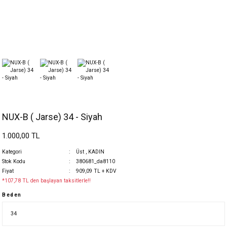
NUX-B ( Jarse) 34 - Siyah
1.000,00 TL
Kategori
Üst
,
KADIN
Stok Kodu
380681_da8110
Fiyat
909,09 TL + KDV
*107,78 TL den başlayan taksitlerle!!
Beden