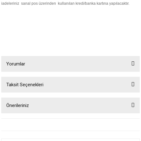
iadeleriniz sanal pos üzerinden kullanılan kredi/banka kartına yapılacaktır.
Yorumlar
Taksit Seçenekleri
Bu ürüne ilk yorumu siz yapın!
Önerileriniz
Yorum Yaz
Bu ürünün fiyat bilgisi, resim, ürün açıklamalarında ve diğer konularda
yetersiz gördüğünüz noktaları öneri formunu kullanarak tarafımıza
iletebilirsiniz.
Görüş ve önerileriniz için teşekkür ederiz.