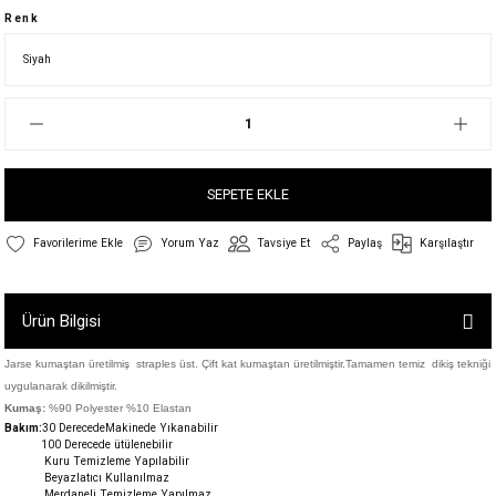
Renk
SEPETE EKLE
Yorum Yaz
Tavsiye Et
Paylaş
Karşılaştır
Ürün Bilgisi
Jarse kumaştan üretilmiş straples üst. Çift kat kumaştan üretilmiştir.Tamamen temiz dikiş tekniği
uygulanarak dikilmiştir.
Kumaş:
%90 Polyester %10 Elastan
Bakım:
30 DerecedeM
akinede Yıkanabilir
100 Derecede ütülenebilir
Kuru Temizleme Yapılabilir
Beyazlatıcı Kullanılmaz
Merdaneli Temizleme Yapılmaz