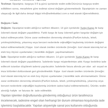
Teslimat
; Siparişiniz,
kargoya 3-5 iş günü içerisinde teslim edilir.
Ürününüz kargoya teslim
edildikten sonra, mesafelere göre teslimat süresi değişim göstermektedir. Siparişinizin ne zaman
ulaşacağı ile ilgili daha detaylı bilgiyi info@selimbaklaci.com a mail atarak öğrenebilirsiniz.
Değişim / İade
;
Değişim:
Siparişinizi teslim aldığınız tarihten itibaren; 14 gün içerisinde
Yurtiçi Kargo
ile karşı
ödemeli olarak değişim yapabiliriniz. Farklı kargo ile karşı ödemeli gelen kargolar değişim için
kabul edilmeyecektir. Ürüne zarar verilmeden denenmiş olmalıdır.(Parfüm kokulu, lekeli,
yırtılmış/sökülmüş, yıkanmış veya benzeri nedenlerle orijinalliğini kaybetmiş ürünlerin değişimi
kabul edilmemektedir.)
Kişiye
özel olarak üretilen ürünlerde (örneğin: özel olarak istenmiş kol ve
etek boy ölçüsü uyarlamaları ) kesinlikle değişim yapılmamaktadır.
İade:
Siparişinizi teslim aldığınız tarihten itibaren; 14 gün içerisinde
Yurtiçi Kargo
ile karşı
ödemeli olarak değişim yapabilirsiniz. İadelerde kargo müşterilerimize aittir. Kargo bedeliniz iade
edilecek tutardan düşülerek iadeniz yapılacaktır. İadelerde fatura altında yer alan ad- soyad ve
imza bölümleri doldurularak geri gönderilmelidir. Kişiye
özel olarak üretilen ürünlerde (örneğin:
özel olarak istenmiş kol ve etek boy ölçüsü uyarlamaları ) kesinlikle iade alınmamaktadır. Ürüne
zarar verilmeden denenmiş olmalıdır.(Parfüm kokulu, lekeli, yırtılmış/sökülmüş, yıkanmış veya
benzeri nedenlerle orijinalliğini kaybetmiş ürünlerin iadesi kabul edilmemektedir.). Ürünler, teslim
alındığı haliyle ve faturası ile iade edilmelidir.
Yapılan işlemler doğrultusunda göndermiş olduğunuz ürün tarafımızca
incelenecek, iadesine engel olan herhangi bir durum olmaması koşulunda iade
işleminiz başlatılacaktır. Yapılan alışverişte sanal pos kullanımı olduğunda