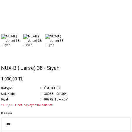
NUX-B ( Jarse) 38 - Siyah
1.000,00 TL
Kategori
Üst
,
KADIN
Stok Kodu
380681_0c4304
Fiyat
909,09 TL + KDV
*107,78 TL den başlayan taksitlerle!!
Beden