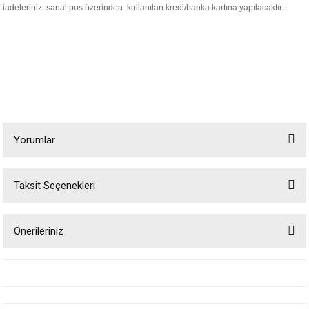
iadeleriniz sanal pos üzerinden kullanılan kredi/banka kartına yapılacaktır.
Yorumlar
Taksit Seçenekleri
Bu ürüne ilk yorumu siz yapın!
Önerileriniz
Yorum Yaz
Bu ürünün fiyat bilgisi, resim, ürün açıklamalarında ve diğer konularda
yetersiz gördüğünüz noktaları öneri formunu kullanarak tarafımıza
iletebilirsiniz.
Görüş ve önerileriniz için teşekkür ederiz.