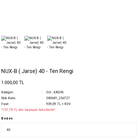
NUX-B ( Jarse) 40 - Ten Rengi
1.000,00 TL
Kategori
Üst
,
KADIN
Stok Kodu
380681_23d727
Fiyat
909,09 TL + KDV
*107,78 TL den başlayan taksitlerle!!
Beden