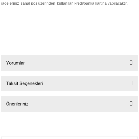
iadeleriniz sanal pos üzerinden kullanılan kredi/banka kartına yapılacaktır.
Yorumlar
Taksit Seçenekleri
Bu ürüne ilk yorumu siz yapın!
Önerileriniz
Yorum Yaz
Bu ürünün fiyat bilgisi, resim, ürün açıklamalarında ve diğer konularda
yetersiz gördüğünüz noktaları öneri formunu kullanarak tarafımıza
iletebilirsiniz.
Görüş ve önerileriniz için teşekkür ederiz.