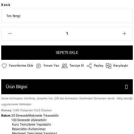
Renk
SEPETE EKLE
Yorum Yaz
Tavsiye Et
Paylaş
Karşılaştır
Ürün Bilgisi
Jarse kumaştan üretilmiş straples üst. Çift kat kumaştan üretilmiştir.Tamamen temiz dikiş tekniği
uygulanarak dikilmiştir.
Kumaş:
%90 Polyester %10 Elastan
Bakım:
30 DerecedeM
akinede Yıkanabilir
100 Derecede ütülenebilir
Kuru Temizleme Yapılabilir
Beyazlatıcı Kullanılmaz
Merdaneli Temizleme Yapılmaz