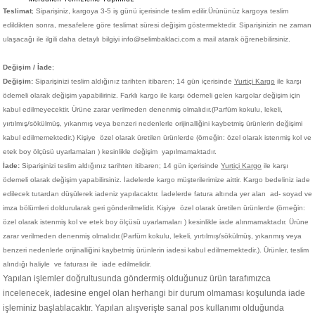
Teslimat
; Siparişiniz,
kargoya 3-5 iş günü içerisinde teslim edilir.
Ürününüz kargoya teslim
edildikten sonra, mesafelere göre teslimat süresi değişim göstermektedir. Siparişinizin ne zaman
ulaşacağı ile ilgili daha detaylı bilgiyi info@selimbaklaci.com a mail atarak öğrenebilirsiniz.
Değişim / İade
;
Değişim:
Siparişinizi teslim aldığınız tarihten itibaren; 14 gün içerisinde
Yurtiçi Kargo
ile karşı
ödemeli olarak değişim yapabiliriniz. Farklı kargo ile karşı ödemeli gelen kargolar değişim için
kabul edilmeyecektir. Ürüne zarar verilmeden denenmiş olmalıdır.(Parfüm kokulu, lekeli,
yırtılmış/sökülmüş, yıkanmış veya benzeri nedenlerle orijinalliğini kaybetmiş ürünlerin değişimi
kabul edilmemektedir.)
Kişiye
özel olarak üretilen ürünlerde (örneğin: özel olarak istenmiş kol ve
etek boy ölçüsü uyarlamaları ) kesinlikle değişim yapılmamaktadır.
İade:
Siparişinizi teslim aldığınız tarihten itibaren; 14 gün içerisinde
Yurtiçi Kargo
ile karşı
ödemeli olarak değişim yapabilirsiniz. İadelerde kargo müşterilerimize aittir. Kargo bedeliniz iade
edilecek tutardan düşülerek iadeniz yapılacaktır. İadelerde fatura altında yer alan ad- soyad ve
imza bölümleri doldurularak geri gönderilmelidir. Kişiye
özel olarak üretilen ürünlerde (örneğin:
özel olarak istenmiş kol ve etek boy ölçüsü uyarlamaları ) kesinlikle iade alınmamaktadır. Ürüne
zarar verilmeden denenmiş olmalıdır.(Parfüm kokulu, lekeli, yırtılmış/sökülmüş, yıkanmış veya
benzeri nedenlerle orijinalliğini kaybetmiş ürünlerin iadesi kabul edilmemektedir.). Ürünler, teslim
alındığı haliyle ve faturası ile iade edilmelidir.
Yapılan işlemler doğrultusunda göndermiş olduğunuz ürün tarafımızca
incelenecek, iadesine engel olan herhangi bir durum olmaması koşulunda iade
işleminiz başlatılacaktır. Yapılan alışverişte sanal pos kullanımı olduğunda