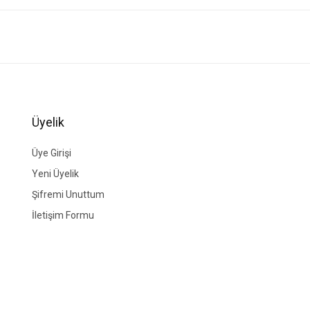
ğer konularda yetersiz gördüğünüz noktaları öneri formunu kullanarak tarafımıza i
Bu ürüne ilk yorumu siz yapın!
Yorum Yaz
Üyelik
Üye Girişi
Yeni Üyelik
Şifremi Unuttum
İletişim Formu
Gönder