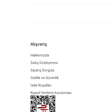
Bu ürünün fiyat bilgisi, resim, ürün açıklamalarında ve di
Görüş ve önerileriniz için teşekkür ederiz.
Ürün resmi kalitesiz, bozuk veya görüntülenemiyor.
Ürün açıklamasında eksik bilgiler bulunuyor.
Ürün bilgilerinde hatalar bulunuyor.
Alışveriş
Ürün fiyatı diğer sitelerden daha pahalı.
Bu ürüne benzer farklı alternatifler olmalı.
Hakkımızda
Satış Sözleşmesi
Sipariş Sorgula
Gizlilik ve Güvenlik
İade Koşulları
Kişisel Verilerin korunması