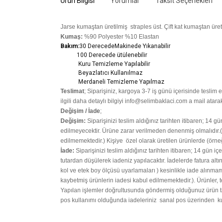
Ürün Bilgisi
Yorumlar
Taksit Seçenekleri
Jarse kumaştan üretilmiş straples üst. Çift kat kumaştan üret
Kumaş:
%90 Polyester %10 Elastan
Bakım:
30 DerecedeM
akinede Yıkanabilir
100 Derecede ütülenebilir
Kuru Temizleme Yapılabilir
Beyazlatıcı Kullanılmaz
Merdaneli Temizleme Yapılmaz
Teslimat
; Siparişiniz,
kargoya 3-7 iş günü içerisinde teslim ed
ilgili daha detaylı bilgiyi info@selimbaklaci.com a mail atarak
Değişim / İade
;
Değişim:
Siparişinizi teslim aldığınız tarihten itibaren; 14 g
edilmeyecektir. Ürüne zarar verilmeden denenmiş olmalıdır.(P
edilmemektedir.)
Kişiye
özel olarak üretilen ürünlerde (örne
İade:
Siparişinizi teslim aldığınız tarihten itibaren; 14 gün iç
tutardan düşülerek iadeniz yapılacaktır. İadelerde fatura alt
kol ve etek boy ölçüsü uyarlamaları ) kesinlikle iade alınmam
kaybetmiş ürünlerin iadesi kabul edilmemektedir.). Ürünler, tes
Yapılan işlemler doğrultusunda göndermiş olduğunuz ürün tar
pos kullanımı olduğunda iadeleriniz sanal pos üzerinden kul