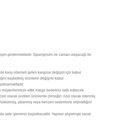
işim göstermektedir. Siparişinizin ne zaman ulaşacağı ile
 ile karşı ödemeli gelen kargolar değişim için kabul
iğini kaybetmiş ürünlerin değişimi kabul
apılmamaktadır.
 müşterilerimize aittir. Kargo bedeliniz iade edilecek
özel olarak üretilen ürünlerde (örneğin: özel olarak istenmiş
/sökülmüş, yıkanmış veya benzeri nedenlerle orijinalliğini
ade işleminiz başlatılacaktır. Yapılan alışverişte sanal