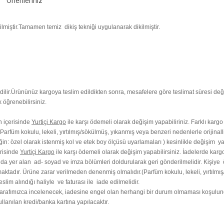
Önerileriniz
ilmiştir.Tamamen temiz dikiş tekniği uygulanarak dikilmiştir.
ilir.
Ürününüz kargoya teslim edildikten sonra, mesafelere göre teslimat süresi değ
 öğrenebilirsiniz.
ün içerisinde
Yurtiçi Kargo
ile karşı ödemeli olarak değişim yapabiliriniz. Farklı kargo
arfüm kokulu, lekeli, yırtılmış/sökülmüş, yıkanmış veya benzeri nedenlerle orijinall
ğin: özel olarak istenmiş kol ve etek boy ölçüsü uyarlamaları ) kesinlikle değişim y
erisinde
Yurtiçi Kargo
ile karşı ödemeli olarak değişim yapabilirsiniz. İadelerde kargo
ında yer alan ad- soyad ve imza bölümleri doldurularak geri gönderilmelidir. Kişiye
aktadır. Ürüne zarar verilmeden denenmiş olmalıdır.(Parfüm kokulu, lekeli, yırtılmış
lim alındığı haliyle ve faturası ile iade edilmelidir.
afımızca incelenecek, iadesine engel olan herhangi bir durum olmaması koşulunda i
lanılan kredi/banka kartına yapılacaktır.