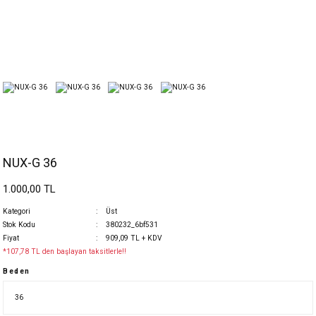
NUX-G 36
1.000,00 TL
Kategori
Üst
Stok Kodu
380232_6bf531
Fiyat
909,09 TL + KDV
*107,78 TL den başlayan taksitlerle!!
Beden