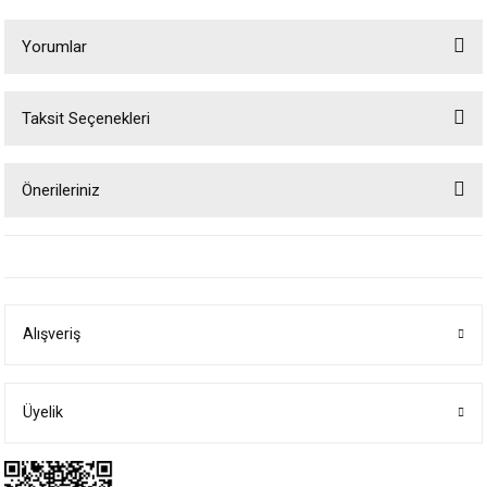
Yorumlar
Taksit Seçenekleri
Bu ürüne ilk yorumu siz yapın!
Önerileriniz
Yorum Yaz
Bu ürünün fiyat bilgisi, resim, ürün açıklamalarında ve diğer konularda
yetersiz gördüğünüz noktaları öneri formunu kullanarak tarafımıza
iletebilirsiniz.
Görüş ve önerileriniz için teşekkür ederiz.
Alışveriş
Ürün resmi kalitesiz, bozuk veya görüntülenemiyor.
Ürün açıklamasında eksik bilgiler bulunuyor.
Ürün bilgilerinde hatalar bulunuyor.
Üyelik
Ürün fiyatı diğer sitelerden daha pahalı.
Bu ürüne benzer farklı alternatifler olmalı.