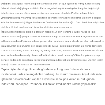
Değişim:
Siparişinizi teslim aldığınız tarihten itibaren; 14 gün içerisinde
Yurtiçi Kargo
ile karşı
ödemeli olarak değişim yapabiliriniz. Farklı kargo ile karşı ödemeli gelen kargolar değişim için
kabul edilmeyecektir. Ürüne zarar verilmeden denenmiş olmalıdır.(Parfüm kokulu, lekeli,
yırtılmış/sökülmüş, yıkanmış veya benzeri nedenlerle orijinalliğini kaybetmiş ürünlerin değişimi
kabul edilmemektedir.)
Kişiye
özel olarak üretilen ürünlerde (örneğin: özel olarak istenmiş kol ve
etek boy ölçüsü uyarlamaları ) kesinlikle değişim yapılmamaktadır.
İade:
Siparişinizi teslim aldığınız tarihten itibaren; 14 gün içerisinde
Yurtiçi Kargo
ile karşı
ödemeli olarak değişim yapabilirsiniz. İadelerde kargo müşterilerimize aittir. Kargo bedeliniz iade
edilecek tutardan düşülerek iadeniz yapılacaktır. İadelerde fatura altında yer alan ad- soyad ve
imza bölümleri doldurularak geri gönderilmelidir. Kişiye
özel olarak üretilen ürünlerde (örneğin:
özel olarak istenmiş kol ve etek boy ölçüsü uyarlamaları ) kesinlikle iade alınmamaktadır. Ürüne
zarar verilmeden denenmiş olmalıdır.(Parfüm kokulu, lekeli, yırtılmış/sökülmüş, yıkanmış veya
benzeri nedenlerle orijinalliğini kaybetmiş ürünlerin iadesi kabul edilmemektedir.). Ürünler, teslim
alındığı haliyle ve faturası ile iade edilmelidir.
Yapılan işlemler doğrultusunda göndermiş olduğunuz ürün tarafımızca
incelenecek, iadesine engel olan herhangi bir durum olmaması koşulunda iade
işleminiz başlatılacaktır. Yapılan alışverişte sanal pos kullanımı olduğunda
iadeleriniz sanal pos üzerinden kullanılan kredi/banka kartına yapılacaktır.