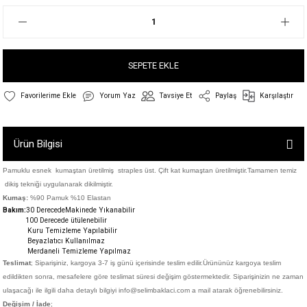
SEPETE EKLE
Yorum Yaz
Tavsiye Et
Paylaş
Karşılaştır
Ürün Bilgisi
Pamuklu esnek kumaştan üretilmiş straples üst. Çift kat kumaştan üretilmiştir.Tamamen temiz
dikiş tekniği uygulanarak dikilmiştir.
Kumaş:
%90 Pamuk %10 Elastan
Bakım:
30 DerecedeM
akinede Yıkanabilir
100 Derecede ütülenebilir
Kuru Temizleme Yapılabilir
Beyazlatıcı Kullanılmaz
Merdaneli Temizleme Yapılmaz
Teslimat
; Siparişiniz,
kargoya 3-7 iş günü içerisinde teslim edilir.
Ürününüz kargoya teslim
edildikten sonra, mesafelere göre teslimat süresi değişim göstermektedir. Siparişinizin ne zaman
ulaşacağı ile ilgili daha detaylı bilgiyi info@selimbaklaci.com a mail atarak öğrenebilirsiniz.
Değişim / İade
;