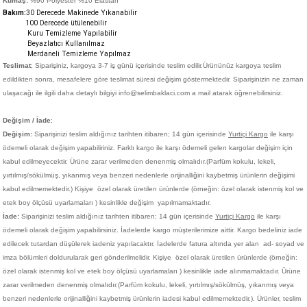
Kumaş:
%90 Polyester %10 Elastan
Bakım:
30 Derecede M
akinede Yıkanabilir
100 Derecede ütülenebilir
Kuru Temizleme Yapılabilir
Beyazlatıcı Kullanılmaz
Merdaneli Temizleme Yapılmaz
Teslimat
; Siparişiniz,
kargoya 3-7 iş günü içerisinde teslim edilir.
Ürününüz kargoya teslim
edildikten sonra, mesafelere göre teslimat süresi değişim göstermektedir. Siparişinizin ne zaman
ulaşacağı ile ilgili daha detaylı bilgiyi info@selimbaklaci.com a mail atarak öğrenebilirsiniz.
Değişim / İade
;
Değişim:
Siparişinizi teslim aldığınız tarihten itibaren; 14 gün içerisinde
Yurtiçi Kargo
ile karşı
ödemeli olarak değişim yapabiliriniz. Farklı kargo ile karşı ödemeli gelen kargolar değişim için
kabul edilmeyecektir. Ürüne zarar verilmeden denenmiş olmalıdır.(Parfüm kokulu, lekeli,
yırtılmış/sökülmüş, yıkanmış veya benzeri nedenlerle orijinalliğini kaybetmiş ürünlerin değişimi
kabul edilmemektedir.)
Kişiye
özel olarak üretilen ürünlerde (örneğin: özel olarak istenmiş kol ve
etek boy ölçüsü uyarlamaları ) kesinlikle değişim yapılmamaktadır.
İade:
Siparişinizi teslim aldığınız tarihten itibaren; 14 gün içerisinde
Yurtiçi Kargo
ile karşı
ödemeli olarak değişim yapabilirsiniz. İadelerde kargo müşterilerimize aittir. Kargo bedeliniz iade
edilecek tutardan düşülerek iadeniz yapılacaktır. İadelerde fatura altında yer alan ad- soyad ve
imza bölümleri doldurularak geri gönderilmelidir. Kişiye
özel olarak üretilen ürünlerde (örneğin:
özel olarak istenmiş kol ve etek boy ölçüsü uyarlamaları ) kesinlikle iade alınmamaktadır. Ürüne
zarar verilmeden denenmiş olmalıdır.(Parfüm kokulu, lekeli, yırtılmış/sökülmüş, yıkanmış veya
benzeri nedenlerle orijinalliğini kaybetmiş ürünlerin iadesi kabul edilmemektedir.). Ürünler, teslim