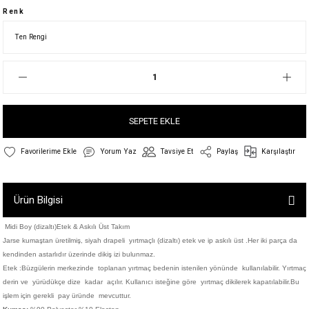
Renk
SEPETE EKLE
Yorum Yaz
Tavsiye Et
Paylaş
Karşılaştır
Ürün Bilgisi
Midi Boy (dizaltı)Etek & Askılı Üst Takım
Jarse kumaştan üretilmiş, siyah drapeli yırtmaçlı (dizaltı) etek ve ip askılı üst .Her iki parça da
kendinden astarlıdır üzerinde dikiş izi bulunmaz.
Etek :Büzgülerin merkezinde toplanan yırtmaç bedenin istenilen yönünde kullanılabilir. Yırtmaç
derin ve yürüdükçe dize kadar açılır. Kullanıcı isteğine göre yırtmaç dikilerek kapatılabilir.Bu
işlem için gerekli pay üründe mevcuttur.