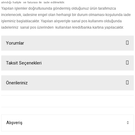
alındığı haliyle ve faturası ile iade edilmelidir.
Yapılan işlemler doğrultusunda göndermiş olduğunuz ürün tarafımızca
incelenecek, iadesine engel olan herhangi bir durum olmaması koşulunda iade
işleminiz başlatılacaktır. Yapılan alışverişte sanal pos kullanımı olduğunda
iadeleriniz sanal pos üzerinden kullanılan kredi/banka kartına yapılacaktır.
Yorumlar
Taksit Seçenekleri
Bu ürüne ilk yorumu siz yapın!
Önerileriniz
Yorum Yaz
Bu ürünün fiyat bilgisi, resim, ürün açıklamalarında ve diğer konularda
yetersiz gördüğünüz noktaları öneri formunu kullanarak tarafımıza
iletebilirsiniz.
Görüş ve önerileriniz için teşekkür ederiz.
Alışveriş
Ürün resmi kalitesiz, bozuk veya görüntülenemiyor.