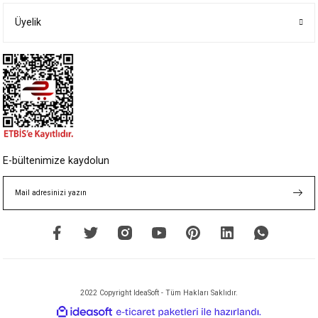
Ürün açıklamasında eksik bilgiler bulunuyor.
Ürün bilgilerinde hatalar bulunuyor.
Üyelik
Ürün fiyatı diğer sitelerden daha pahalı.
Bu ürüne benzer farklı alternatifler olmalı.
Gönder
E-bültenimize kaydolun
2022 Copyright IdeaSoft - Tüm Hakları Saklıdır.
ideasoft
ile
e-