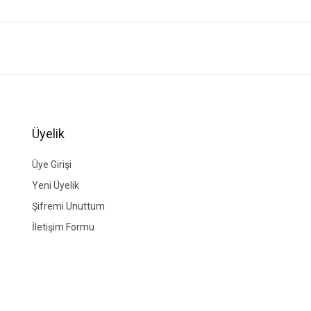
ğer konularda yetersiz gördüğünüz noktaları öneri formunu kullanarak tarafımıza i
Bu ürüne ilk yorumu siz yapın!
Yorum Yaz
Üyelik
Üye Girişi
Yeni Üyelik
Şifremi Unuttum
İletişim Formu
Gönder