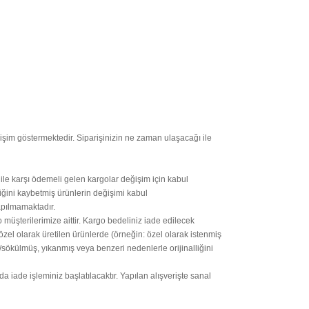
işim göstermektedir. Siparişinizin ne zaman ulaşacağı ile
 ile karşı ödemeli gelen kargolar değişim için kabul
iğini kaybetmiş ürünlerin değişimi kabul
apılmamaktadır.
 müşterilerimize aittir. Kargo bedeliniz iade edilecek
özel olarak üretilen ürünlerde (örneğin: özel olarak istenmiş
/sökülmüş, yıkanmış veya benzeri nedenlerle orijinalliğini
ade işleminiz başlatılacaktır. Yapılan alışverişte sanal