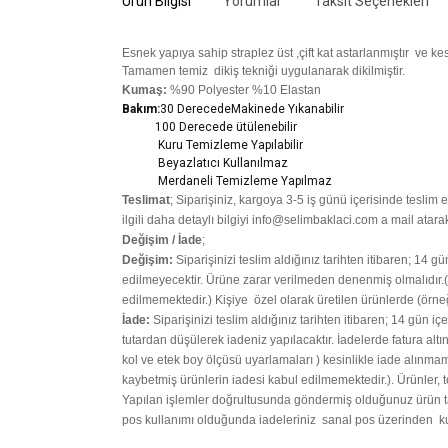
Ürün Bilgisi
Yorumlar
Taksit Seçenekleri
Esnek yapıya sahip straplez üst ,çift kat astarlanmıştır ve ke
Tamamen temiz dikiş tekniği uygulanarak dikilmiştir.
Kumaş:
%90 Polyester %10 Elastan
Bakım:
30 DerecedeM
akinede Yıkanabilir
100 Derecede ütülenebilir
Kuru Temizleme Yapılabilir
Beyazlatıcı Kullanılmaz
Merdaneli Temizleme Yapılmaz
Teslimat
; Siparişiniz,
kargoya 3-5 iş günü içerisinde teslim ed
ilgili daha detaylı bilgiyi info@selimbaklaci.com a mail atarak
Değişim / İade
;
Değişim:
Siparişinizi teslim aldığınız tarihten itibaren; 14 g
edilmeyecektir. Ürüne zarar verilmeden denenmiş olmalıdır.(P
edilmemektedir.)
Kişiye
özel olarak üretilen ürünlerde (örne
İade:
Siparişinizi teslim aldığınız tarihten itibaren; 14 gün iç
tutardan düşülerek iadeniz yapılacaktır. İadelerde fatura alt
kol ve etek boy ölçüsü uyarlamaları ) kesinlikle iade alınmam
kaybetmiş ürünlerin iadesi kabul edilmemektedir.). Ürünler, tes
Yapılan işlemler doğrultusunda göndermiş olduğunuz ürün tar
pos kullanımı olduğunda iadeleriniz sanal pos üzerinden kul