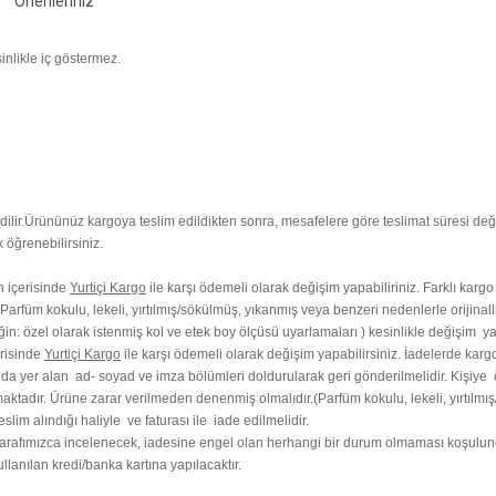
Önerileriniz
sinlikle iç göstermez.
ilir.
Ürününüz kargoya teslim edildikten sonra, mesafelere göre teslimat süresi değ
 öğrenebilirsiniz.
ün içerisinde
Yurtiçi Kargo
ile karşı ödemeli olarak değişim yapabiliriniz. Farklı kargo
arfüm kokulu, lekeli, yırtılmış/sökülmüş, yıkanmış veya benzeri nedenlerle orijinall
ğin: özel olarak istenmiş kol ve etek boy ölçüsü uyarlamaları ) kesinlikle değişim y
erisinde
Yurtiçi Kargo
ile karşı ödemeli olarak değişim yapabilirsiniz. İadelerde kargo
ında yer alan ad- soyad ve imza bölümleri doldurularak geri gönderilmelidir. Kişiye
aktadır. Ürüne zarar verilmeden denenmiş olmalıdır.(Parfüm kokulu, lekeli, yırtılmış
lim alındığı haliyle ve faturası ile iade edilmelidir.
afımızca incelenecek, iadesine engel olan herhangi bir durum olmaması koşulunda i
lanılan kredi/banka kartına yapılacaktır.