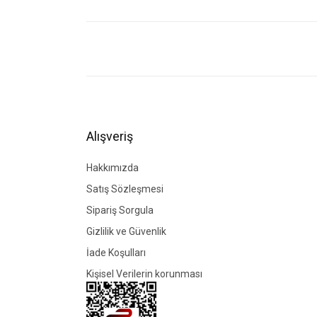
Bu ürünün fiyat bilgisi, resim, ürün açıklamalarında ve di
Görüş ve önerileriniz için teşekkür ederiz.
Ürün resmi kalitesiz, bozuk veya görüntülenemiyor.
Ürün açıklamasında eksik bilgiler bulunuyor.
Ürün bilgilerinde hatalar bulunuyor.
Alışveriş
Ürün fiyatı diğer sitelerden daha pahalı.
Bu ürüne benzer farklı alternatifler olmalı.
Hakkımızda
Satış Sözleşmesi
Sipariş Sorgula
Gizlilik ve Güvenlik
İade Koşulları
Kişisel Verilerin korunması