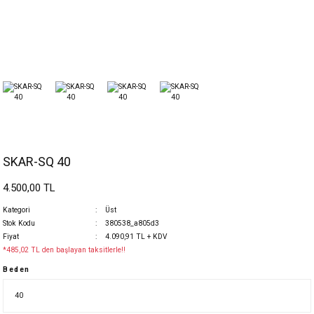
SKAR-SQ 40
4.500,00 TL
Kategori
Üst
Stok Kodu
380538_a805d3
Fiyat
4.090,91 TL + KDV
*485,02 TL den başlayan taksitlerle!!
Beden