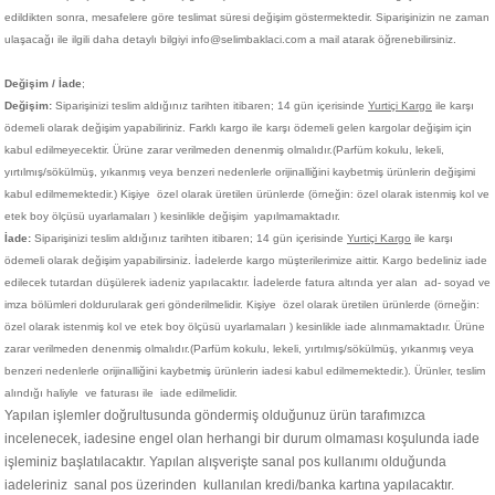
edildikten sonra, mesafelere göre teslimat süresi değişim göstermektedir. Siparişinizin ne zaman
ulaşacağı ile ilgili daha detaylı bilgiyi info@selimbaklaci.com a mail atarak öğrenebilirsiniz.
Değişim / İade
;
Değişim:
Siparişinizi teslim aldığınız tarihten itibaren; 14 gün içerisinde
Yurtiçi Kargo
ile karşı
ödemeli olarak değişim yapabiliriniz. Farklı kargo ile karşı ödemeli gelen kargolar değişim için
kabul edilmeyecektir. Ürüne zarar verilmeden denenmiş olmalıdır.(Parfüm kokulu, lekeli,
yırtılmış/sökülmüş, yıkanmış veya benzeri nedenlerle orijinalliğini kaybetmiş ürünlerin değişimi
kabul edilmemektedir.)
Kişiye
özel olarak üretilen ürünlerde (örneğin: özel olarak istenmiş kol ve
etek boy ölçüsü uyarlamaları ) kesinlikle değişim yapılmamaktadır.
İade:
Siparişinizi teslim aldığınız tarihten itibaren; 14 gün içerisinde
Yurtiçi Kargo
ile karşı
ödemeli olarak değişim yapabilirsiniz. İadelerde kargo müşterilerimize aittir. Kargo bedeliniz iade
edilecek tutardan düşülerek iadeniz yapılacaktır. İadelerde fatura altında yer alan ad- soyad ve
imza bölümleri doldurularak geri gönderilmelidir. Kişiye
özel olarak üretilen ürünlerde (örneğin:
özel olarak istenmiş kol ve etek boy ölçüsü uyarlamaları ) kesinlikle iade alınmamaktadır. Ürüne
zarar verilmeden denenmiş olmalıdır.(Parfüm kokulu, lekeli, yırtılmış/sökülmüş, yıkanmış veya
benzeri nedenlerle orijinalliğini kaybetmiş ürünlerin iadesi kabul edilmemektedir.). Ürünler, teslim
alındığı haliyle ve faturası ile iade edilmelidir.
Yapılan işlemler doğrultusunda göndermiş olduğunuz ürün tarafımızca
incelenecek, iadesine engel olan herhangi bir durum olmaması koşulunda iade
işleminiz başlatılacaktır. Yapılan alışverişte sanal pos kullanımı olduğunda
iadeleriniz sanal pos üzerinden kullanılan kredi/banka kartına yapılacaktır.