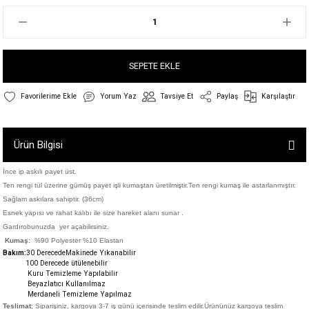
SEPETE EKLE
Yorum Yaz
Tavsiye Et
Paylaş
Karşılaştır
Ürün Bilgisi
İnce ip askılı payet üst.
Ten rengi tül üzerine gümüş payet işli kumaştan üretilmiştir.Ten rengi kumaş ile astarlanmıştır.
Sağlam askılara sahiptir. (36cm)
Esnek yapısı ve rahat kalıbı ile size hareket alanı sunar .
Gardırobunuzda yer açabilirsiniz.
Kumaş:
%90 Polyester %10 Elastan
Bakım:
30 DerecedeM
akinede Yıkanabilir
100 Derecede ütülenebilir
Kuru Temizleme Yapılabilir
Beyazlatıcı Kullanılmaz
Merdaneli Temizleme Yapılmaz
Teslimat
; Siparişiniz,
kargoya 3-7 iş günü içerisinde teslim edilir.
Ürününüz kargoya teslim