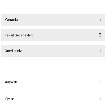
Yorumlar
Taksit Seçenekleri
Bu ürüne ilk yorumu siz yapın!
Önerileriniz
Yorum Yaz
Bu ürünün fiyat bilgisi, resim, ürün açıklamalarında ve diğer konularda
yetersiz gördüğünüz noktaları öneri formunu kullanarak tarafımıza
iletebilirsiniz.
Görüş ve önerileriniz için teşekkür ederiz.
Alışveriş
Ürün resmi kalitesiz, bozuk veya görüntülenemiyor.
Ürün açıklamasında eksik bilgiler bulunuyor.
Ürün bilgilerinde hatalar bulunuyor.
Üyelik
Ürün fiyatı diğer sitelerden daha pahalı.