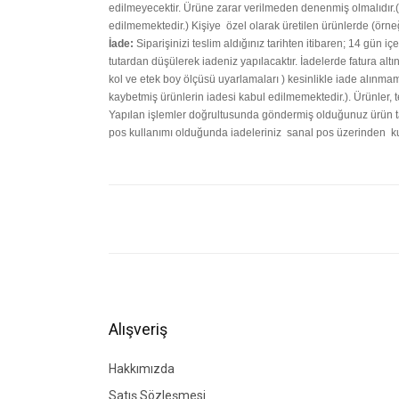
edilmeyecektir. Ürüne zarar verilmeden denenmiş olmalıdır.(P
edilmemektedir.)
Kişiye
özel olarak üretilen ürünlerde (örne
İade:
Siparişinizi teslim aldığınız tarihten itibaren; 14 gün iç
tutardan düşülerek iadeniz yapılacaktır. İadelerde fatura alt
kol ve etek boy ölçüsü uyarlamaları ) kesinlikle iade alınmam
kaybetmiş ürünlerin iadesi kabul edilmemektedir.). Ürünler, tes
Yapılan işlemler doğrultusunda göndermiş olduğunuz ürün tar
pos kullanımı olduğunda iadeleriniz sanal pos üzerinden kul
Bu ürünün fiyat bilgisi, resim, ürün açıklamalarında ve di
Görüş ve önerileriniz için teşekkür ederiz.
Ürün resmi kalitesiz, bozuk veya görüntülenemiyor.
Ürün açıklamasında eksik bilgiler bulunuyor.
Ürün bilgilerinde hatalar bulunuyor.
Alışveriş
Ürün fiyatı diğer sitelerden daha pahalı.
Bu ürüne benzer farklı alternatifler olmalı.
Hakkımızda
Satış Sözleşmesi