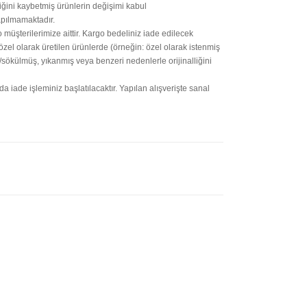
iğini kaybetmiş ürünlerin değişimi kabul
apılmamaktadır.
 müşterilerimize aittir. Kargo bedeliniz iade edilecek
özel olarak üretilen ürünlerde (örneğin: özel olarak istenmiş
/sökülmüş, yıkanmış veya benzeri nedenlerle orijinalliğini
ade işleminiz başlatılacaktır. Yapılan alışverişte sanal
letebilirsiniz.