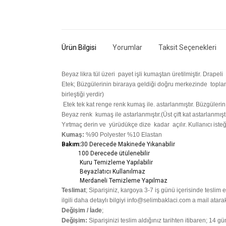
Ürün Bilgisi
Yorumlar
Taksit Seçenekleri
Beyaz likra tül üzeri payet işli kumaştan üretilmiştir. Drapeli 
Etek; Büzgülerinin biraraya geldiği doğru merkezinde toplana
birleştiği yerdir)
Etek tek kat renge renk kumaş ile. astarlanmıştır. Büzgüleri
Beyaz renk kumaş ile astarlanmıştır.(Üst çift kat astarlanmıştı
Yırtmaç derin ve yürüdükçe dize kadar açılır. Kullanıcı isteğ
Kumaş:
%90 Polyester %10 Elastan
Bakım:
30 Derecede M
akinede Yıkanabilir
100 Derecede ütülenebilir
Kuru Temizleme Yapılabilir
Beyazlatıcı Kullanılmaz
Merdaneli Temizleme Yapılmaz
Teslimat
; Siparişiniz,
kargoya 3-7 iş günü içerisinde teslim ed
ilgili daha detaylı bilgiyi info@selimbaklaci.com a mail atarak
Değişim / İade
;
Değişim:
Siparişinizi teslim aldığınız tarihten itibaren; 14 g