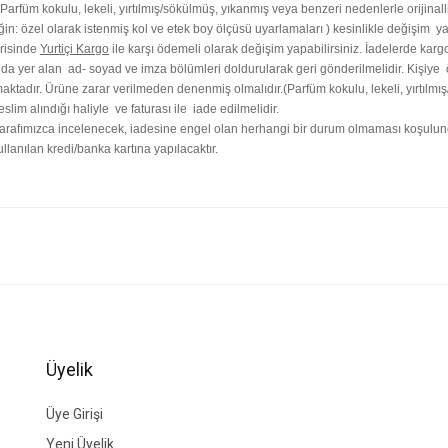
arfüm kokulu, lekeli, yırtılmış/sökülmüş, yıkanmış veya benzeri nedenlerle orijinall
ğin: özel olarak istenmiş kol ve etek boy ölçüsü uyarlamaları ) kesinlikle değişim y
erisinde
Yurtiçi Kargo
ile karşı ödemeli olarak değişim yapabilirsiniz. İadelerde kargo
ında yer alan ad- soyad ve imza bölümleri doldurularak geri gönderilmelidir. Kişiye
aktadır. Ürüne zarar verilmeden denenmiş olmalıdır.(Parfüm kokulu, lekeli, yırtılmış
lim alındığı haliyle ve faturası ile iade edilmelidir.
afımızca incelenecek, iadesine engel olan herhangi bir durum olmaması koşulunda i
lanılan kredi/banka kartına yapılacaktır.
ğer konularda yetersiz gördüğünüz noktaları öneri formunu kullanarak tarafımıza i
Bu ürüne ilk yorumu siz yapın!
Yorum Yaz
Üyelik
Üye Girişi
Yeni Üyelik