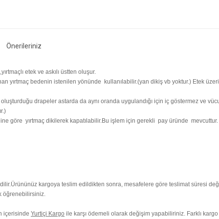
Önerileriniz
,yırtmaçlı etek ve askılı üstten oluşur.
n yırtmaç bedenin istenilen yönünde kullanılabilir.(yan dikiş vb yoktur.) Etek üzer
n oluşturduğu drapeler astarda da aynı oranda uygulandığı için iç göstermez ve vücut
r.)
ine göre yırtmaç dikilerek kapatılabilir.Bu işlem için gerekli pay üründe mevcuttur.
ilir.
Ürününüz kargoya teslim edildikten sonra, mesafelere göre teslimat süresi değ
 öğrenebilirsiniz.
ün içerisinde
Yurtiçi Kargo
ile karşı ödemeli olarak değişim yapabiliriniz. Farklı kargo