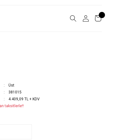
Üst
381015
4.409,09 TL + KDV
n taksitlerle!!