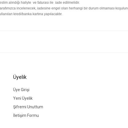
lim alındığı haliyle ve faturası ile iade edilmelidir.
afımızca incelenecek, iadesine engel olan herhangi bir durum olmaması koşulunda i
lanılan kredi/banka kartına yapılacaktır.
ğer konularda yetersiz gördüğünüz noktaları öneri formunu kullanarak tarafımıza i
Bu ürüne ilk yorumu siz yapın!
Yorum Yaz
Üyelik
Üye Girişi
Yeni Üyelik
Şifremi Unuttum
İletişim Formu
Gönder