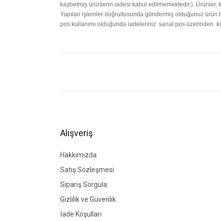
kaybetmiş ürünlerin iadesi kabul edilmemektedir.). Ürünler, tes
Yapılan işlemler doğrultusunda göndermiş olduğunuz ürün tar
pos kullanımı olduğunda iadeleriniz sanal pos üzerinden kul
Bu ürünün fiyat bilgisi, resim, ürün açıklamalarında ve di
Görüş ve önerileriniz için teşekkür ederiz.
Ürün resmi kalitesiz, bozuk veya görüntülenemiyor.
Ürün açıklamasında eksik bilgiler bulunuyor.
Ürün bilgilerinde hatalar bulunuyor.
Alışveriş
Ürün fiyatı diğer sitelerden daha pahalı.
Bu ürüne benzer farklı alternatifler olmalı.
Hakkımızda
Satış Sözleşmesi
Sipariş Sorgula
Gizlilik ve Güvenlik
İade Koşulları