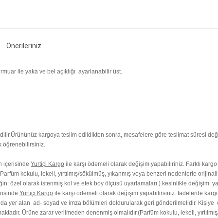
Önerileriniz
fermuar ile yaka ve bel açıklığı ayarlanabilir üst.
ilir.
Ürününüz kargoya teslim edildikten sonra, mesafelere göre teslimat süresi değ
 öğrenebilirsiniz.
ün içerisinde
Yurtiçi Kargo
ile karşı ödemeli olarak değişim yapabiliriniz. Farklı kargo
arfüm kokulu, lekeli, yırtılmış/sökülmüş, yıkanmış veya benzeri nedenlerle orijinall
ğin: özel olarak istenmiş kol ve etek boy ölçüsü uyarlamaları ) kesinlikle değişim y
erisinde
Yurtiçi Kargo
ile karşı ödemeli olarak değişim yapabilirsiniz. İadelerde kargo
ında yer alan ad- soyad ve imza bölümleri doldurularak geri gönderilmelidir. Kişiye
aktadır. Ürüne zarar verilmeden denenmiş olmalıdır.(Parfüm kokulu, lekeli, yırtılmış