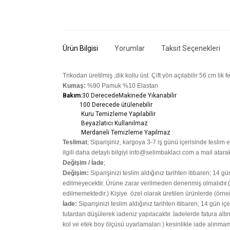
Ürün Bilgisi
Yorumlar
Taksit Seçenekleri
Trikodan üretilmiş ,dik kollu üst. Çift yön açılabilir 56 cm lik 
Kumaş:
%90 Pamuk %10 Elastan
Bakım:
30 DerecedeM
akinede Yıkanabilir
100 Derecede ütülenebilir
Kuru Temizleme Yapılabilir
Beyazlatıcı Kullanılmaz
Merdaneli Temizleme Yapılmaz
Teslimat
; Siparişiniz,
kargoya 3-7 iş günü içerisinde teslim ed
ilgili daha detaylı bilgiyi info@selimbaklaci.com a mail atarak
Değişim / İade
;
Değişim:
Siparişinizi teslim aldığınız tarihten itibaren; 14 g
edilmeyecektir. Ürüne zarar verilmeden denenmiş olmalıdır.(P
edilmemektedir.)
Kişiye
özel olarak üretilen ürünlerde (örne
İade:
Siparişinizi teslim aldığınız tarihten itibaren; 14 gün iç
tutardan düşülerek iadeniz yapılacaktır. İadelerde fatura alt
kol ve etek boy ölçüsü uyarlamaları ) kesinlikle iade alınmam