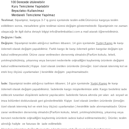
100 Derecede ütülenebilir
Kuru Temizleme Yapılabilir
Beyazlatıcı Kullanılmaz
Merdaneli Temizleme Yapılmaz
Teslimat
; Siparişiniz,
kargoya 3-7 iş günü içerisinde teslim edilir.
Ürününüz kargoya teslim
edildikten sonra, mesafelere göre teslimat süresi değişim göstermektedir. Siparişinizin ne zaman
ulaşacağı ile ilgili daha detaylı bilgiyi info@selimbaklaci.com a mail atarak öğrenebilirsiniz.
Değişim / İade
;
Değişim:
Siparişinizi teslim aldığınız tarihten itibaren; 14 gün içerisinde
Yurtiçi Kargo
ile karşı
ödemeli olarak değişim yapabiliriniz. Farklı kargo ile karşı ödemeli gelen kargolar değişim için
kabul edilmeyecektir. Ürüne zarar verilmeden denenmiş olmalıdır.(Parfüm kokulu, lekeli,
yırtılmış/sökülmüş, yıkanmış veya benzeri nedenlerle orijinalliğini kaybetmiş ürünlerin değişimi
kabul edilmemektedir.)
Kişiye
özel olarak üretilen ürünlerde (örneğin: özel olarak istenmiş kol ve
etek boy ölçüsü uyarlamaları ) kesinlikle değişim yapılmamaktadır.
İade:
Siparişinizi teslim aldığınız tarihten itibaren; 14 gün içerisinde
Yurtiçi Kargo
ile karşı
ödemeli olarak değişim yapabilirsiniz. İadelerde kargo müşterilerimize aittir. Kargo bedeliniz iade
edilecek tutardan düşülerek iadeniz yapılacaktır. İadelerde fatura altında yer alan ad- soyad ve
imza bölümleri doldurularak geri gönderilmelidir. Kişiye
özel olarak üretilen ürünlerde (örneğin:
özel olarak istenmiş kol ve etek boy ölçüsü uyarlamaları ) kesinlikle iade alınmamaktadır. Ürüne
zarar verilmeden denenmiş olmalıdır.(Parfüm kokulu, lekeli, yırtılmış/sökülmüş, yıkanmış veya
benzeri nedenlerle orijinalliğini kaybetmiş ürünlerin iadesi kabul edilmemektedir.). Ürünler, teslim
alındığı haliyle ve faturası ile iade edilmelidir.