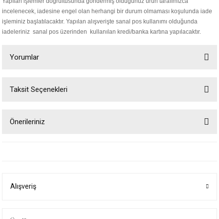
Yapılan işlemler doğrultusunda göndermiş olduğunuz ürün tarafımızca
incelenecek, iadesine engel olan herhangi bir durum olmaması koşulunda iade
işleminiz başlatılacaktır. Yapılan alışverişte sanal pos kullanımı olduğunda
iadeleriniz sanal pos üzerinden kullanılan kredi/banka kartına yapılacaktır.
Yorumlar
Taksit Seçenekleri
Bu ürüne ilk yorumu siz yapın!
Önerileriniz
Yorum Yaz
Bu ürünün fiyat bilgisi, resim, ürün açıklamalarında ve diğer konularda
yetersiz gördüğünüz noktaları öneri formunu kullanarak tarafımıza
iletebilirsiniz.
Görüş ve önerileriniz için teşekkür ederiz.
Alışveriş
Ürün resmi kalitesiz, bozuk veya görüntülenemiyor.
Ürün açıklamasında eksik bilgiler bulunuyor.