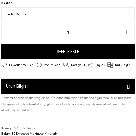
Beden
SEPETE EKLE
Yorum Yaz
Tavsiye Et
Paylaş
Karşılaştır
Ürün Bilgisi
Tamamı dantelden üretilmiş elbise .Ön ortasında toplanan drapeler gizli fermuar ile birleştirilir.
Plaj giysisi olarak kullanılbileceği gibi , dar elbiselerin üzerine ikincil parça olarak yada bluz
olarakta kullanılabilir.
Kumaş:
%100
Polyester
Bakım:
30 Derecede M
akinede Yıkanabilir