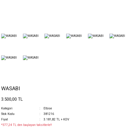
WASABI
3.500,00 TL
Kategori
Elbise
Stok Kodu
381216
Fiyat
3.181,82 TL + KDV
*377,24 TL den başlayan taksitlerle!!