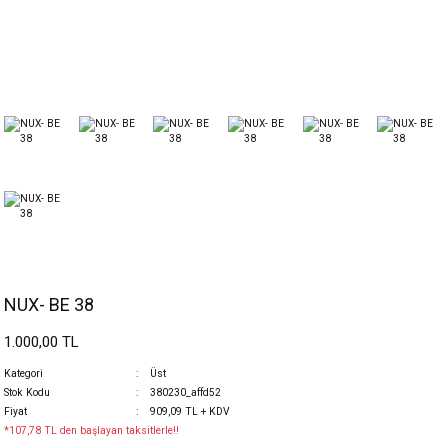
NUX- BE 38
1.000,00 TL
Kategori
Üst
Stok Kodu
380230_affd52
Fiyat
909,09 TL + KDV
*107,78 TL den başlayan taksitlerle!!