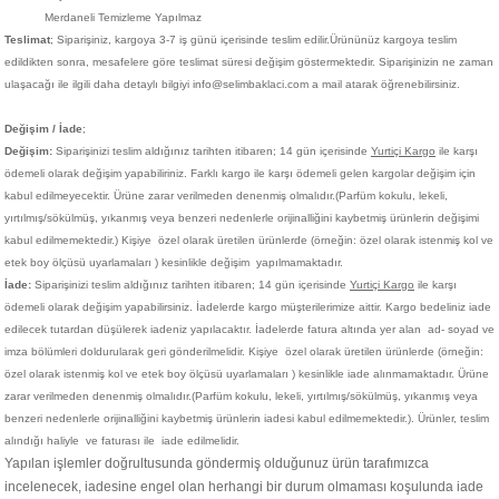
Merdaneli Temizleme Yapılmaz
Teslimat
; Siparişiniz,
kargoya 3-7 iş günü içerisinde teslim edilir.
Ürününüz kargoya teslim
edildikten sonra, mesafelere göre teslimat süresi değişim göstermektedir. Siparişinizin ne zaman
ulaşacağı ile ilgili daha detaylı bilgiyi info@selimbaklaci.com a mail atarak öğrenebilirsiniz.
Değişim / İade
;
Değişim:
Siparişinizi teslim aldığınız tarihten itibaren; 14 gün içerisinde
Yurtiçi Kargo
ile karşı
ödemeli olarak değişim yapabiliriniz. Farklı kargo ile karşı ödemeli gelen kargolar değişim için
kabul edilmeyecektir. Ürüne zarar verilmeden denenmiş olmalıdır.(Parfüm kokulu, lekeli,
yırtılmış/sökülmüş, yıkanmış veya benzeri nedenlerle orijinalliğini kaybetmiş ürünlerin değişimi
kabul edilmemektedir.)
Kişiye
özel olarak üretilen ürünlerde (örneğin: özel olarak istenmiş kol ve
etek boy ölçüsü uyarlamaları ) kesinlikle değişim yapılmamaktadır.
İade:
Siparişinizi teslim aldığınız tarihten itibaren; 14 gün içerisinde
Yurtiçi Kargo
ile karşı
ödemeli olarak değişim yapabilirsiniz. İadelerde kargo müşterilerimize aittir. Kargo bedeliniz iade
edilecek tutardan düşülerek iadeniz yapılacaktır. İadelerde fatura altında yer alan ad- soyad ve
imza bölümleri doldurularak geri gönderilmelidir. Kişiye
özel olarak üretilen ürünlerde (örneğin:
özel olarak istenmiş kol ve etek boy ölçüsü uyarlamaları ) kesinlikle iade alınmamaktadır. Ürüne
zarar verilmeden denenmiş olmalıdır.(Parfüm kokulu, lekeli, yırtılmış/sökülmüş, yıkanmış veya
benzeri nedenlerle orijinalliğini kaybetmiş ürünlerin iadesi kabul edilmemektedir.). Ürünler, teslim
alındığı haliyle ve faturası ile iade edilmelidir.
Yapılan işlemler doğrultusunda göndermiş olduğunuz ürün tarafımızca
incelenecek, iadesine engel olan herhangi bir durum olmaması koşulunda iade