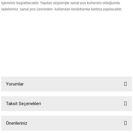
işleminiz başlatılacaktır. Yapılan alışverişte sanal pos kullanımı olduğunda
iadeleriniz sanal pos üzerinden kullanılan kredi/banka kartına yapılacaktır.
Yorumlar
Taksit Seçenekleri
Bu ürüne ilk yorumu siz yapın!
Önerileriniz
Yorum Yaz