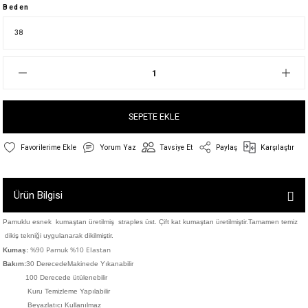
Beden
SEPETE EKLE
Yorum Yaz
Tavsiye Et
Paylaş
Karşılaştır
Ürün Bilgisi
Pamuklu esnek kumaştan üretilmiş straples üst. Çift kat kumaştan üretilmiştir.Tamamen temiz
dikiş tekniği uygulanarak dikilmiştir.
%90 Pamuk %10 Elastan
Kumaş:
Bakım:
30 DerecedeM
akinede Yıkanabilir
100 Derecede ütülenebilir
Kuru Temizleme Yapılabilir
Beyazlatıcı Kullanılmaz